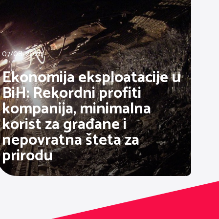
07/08/2026
Ekonomija eksploatacije u
BiH: Rekordni profiti
kompanija, minimalna
korist za građane i
nepovratna šteta za
prirodu