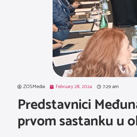
ZOSMedia
February 28, 2024
7:29 am
Predstavnici Međun
prvom sastanku u o