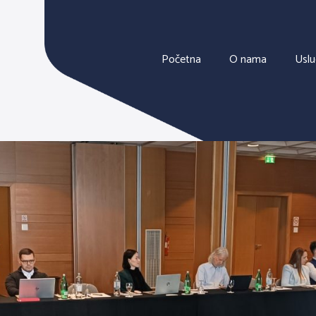
Početna
O nama
Usl