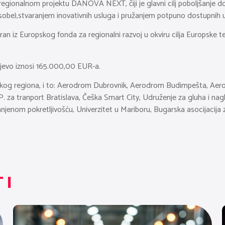
onalnom projektu DANOVA NEXT, čiji je glavni cilj poboljšanje dostu
osobe),stvaranjem inovativnih usluga i pružanjem potpuno dostupnih us
 iz Europskog fonda za regionalni razvoj u okviru cilja Europske teri
jevo iznosi 165.000,00 EUR-a.
vskog regiona, i to: Aerodrom Dubrovnik, Aerodrom Budimpešta, Ae
P. za tranport Bratislava, Češka Smart City, Udruženje za gluha i nagl
njenom pokretljivošću, Univerzitet u Mariboru, Bugarska asocijacija 
TI