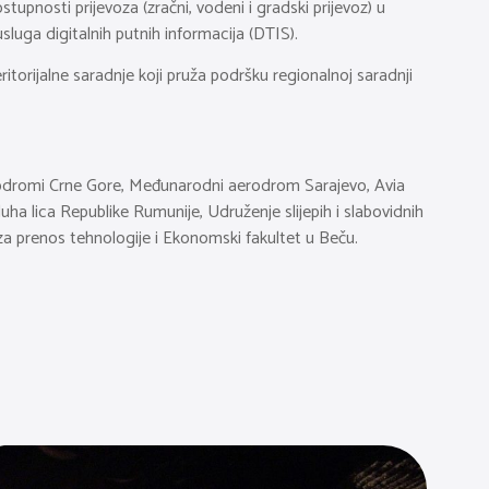
pnosti prijevoza (zračni, vodeni i gradski prijevoz) u
luga digitalnih putnih informacija (DTIS).
torijalne saradnje koji pruža podršku regionalnoj saradnji
rodromi Crne Gore, Međunarodni aerodrom Sarajevo, Avia
uha lica Republike Rumunije, Udruženje slijepih i slabovidnih
za prenos tehnologije i Ekonomski fakultet u Beču.