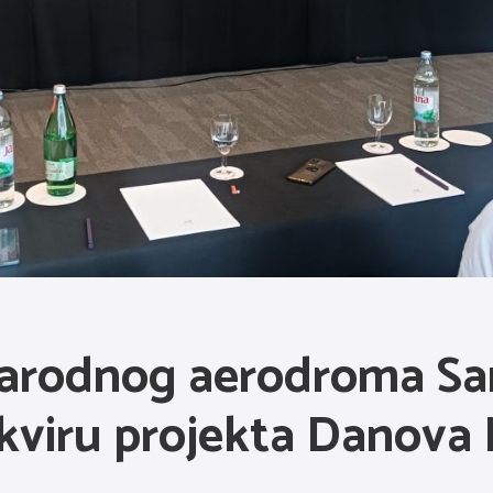
arodnog aerodroma Sara
kviru projekta Danova