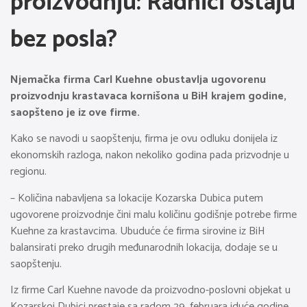
proizvodnju: Radnici ostaju
bez posla?
Njemačka firma Carl Kuehne obustavlja ugovorenu
proizvodnju krastavaca kornišona u BiH krajem godine,
saopšteno je iz ove firme.
Kako se navodi u saopštenju, firma je ovu odluku donijela iz
ekonomskih razloga, nakon nekoliko godina pada prizvodnje u
regionu.
– Količina nabavljena sa lokacije Kozarska Dubica putem
ugovorene proizvodnje čini malu količinu godišnje potrebe firme
Kuehne za krastavcima. Ubuduće će firma sirovine iz BiH
balansirati preko drugih međunarodnih lokacija, dodaje se u
saopštenju.
Iz firme Carl Kuehne navode da proizvodno-poslovni objekat u
Kozarskoj Dubici prestaje sa radom 29. februara iduće godine.