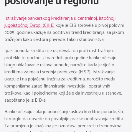
poslovanje u regionu
Istraživanje bankarskog kreditiranja u centralnoj, istočnoj i
jugoistočnoj Evropi (CIJIE)
koje je EIB sprovela u prvoj polovini
2025. godine ukazuje na pozitivan trend kreditiranja, sa jakom
tražnjom kako sektora privrede, tako i stanovništva.
Ipak, ponuda kredita nije uspijevala da prati rast tražnje u
protekle tri godine. U narednih pola godine banke očekuju
blago ublažavanje uslova ponude, naročito kada je riječ o
kreditima za mala i srednja preduzeća (MSP). Istraživanje
ukazuje i na pojačanu tražnju za kreditima, naročito među
kompanijama zarad finansiranja investicija i operativnih
troškova, kao i pojedincima koji žele da investiraju u stanove,
saopšteno je iz EIB-a.
Banke očekuju i blago poboljšanje uslova kreditne ponude, što
bi moglo da dovede do povoljnije prakse odobravanja kredita.
Ta promjena je značajna jer označava preokret u trendovima