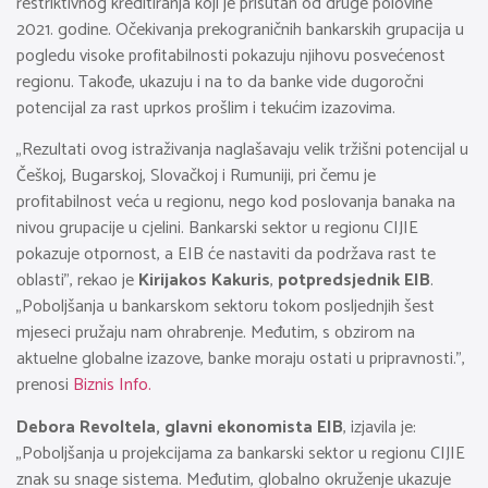
restriktivnog kreditiranja koji je prisutan od druge polovine
2021. godine. Očekivanja prekograničnih bankarskih grupacija u
pogledu visoke profitabilnosti pokazuju njihovu posvećenost
regionu. Takođe, ukazuju i na to da banke vide dugoročni
potencijal za rast uprkos prošlim i tekućim izazovima.
„Rezultati ovog istraživanja naglašavaju velik tržišni potencijal u
Češkoj, Bugarskoj, Slovačkoj i Rumuniji, pri čemu je
profitabilnost veća u regionu, nego kod poslovanja banaka na
nivou grupacije u cjelini. Bankarski sektor u regionu CIJIE
pokazuje otpornost, a EIB će nastaviti da podržava rast te
oblasti”, rekao je
Kirijakos Kakuris
,
potpredsjednik EIB
.
„Poboljšanja u bankarskom sektoru tokom posljednjih šest
mjeseci pružaju nam ohrabrenje. Međutim, s obzirom na
aktuelne globalne izazove, banke moraju ostati u pripravnosti.”,
prenosi
Biznis Info.
Debora Revoltela, glavni ekonomista EIB
, izjavila je:
„Poboljšanja u projekcijama za bankarski sektor u regionu CIJIE
znak su snage sistema. Međutim, globalno okruženje ukazuje