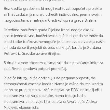
Bez kredita gradovi ne bi mogli realizovati započete projekte,
ali limit zaduženja moraju odrediti individualno, prema svojim
mogućnostima, smatraju u Gradskoj upravi grada Bijeljina.
“Kreditno zaduženje grada Bijeljina iznosi negdje oko 12
posto.Jednostavno, budžet svake opštine i grada ne može da
snosi tolike troškove, nemoguće je na osnovu ostvarenja naših
prihoda da se ti projekti dovedu do kraja”, kazala je Gordana
Petrović iz Gradske uprave Bijeljina.
S druge strane, ekonomisti smatraju da je povećanje limita za
zaduživanje gradova potpuni promašaj.
“Sad će biti 25, iduće godine 30 do potpune propasti, do
nemogućnosti vraćanja kredita.Nama je važno da ima kredita,
jer oni se propuste kroz tržište, naplati se PDV, da ima ljudi u
inostranstvu koji šalju doznake, nama trebaju ljudi u
inostranstvu, a ne ovdje. I to je naša država”, ističe Aleksa
Milojević, ekonomista.