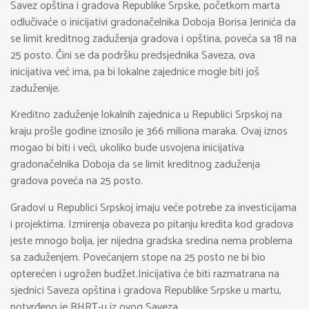
Savez opština i gradova Republike Srpske, početkom marta
odlučivaće o inicijativi gradonačelnika Doboja Borisa Jerinića da
se limit kreditnog zaduženja gradova i opština, poveća sa 18 na
25 posto. Čini se da podršku predsjednika Saveza, ova
inicijativa već ima, pa bi lokalne zajednice mogle biti još
zaduženije.
Kreditno zaduženje lokalnih zajednica u Republici Srpskoj na
kraju prošle godine iznosilo je 366 miliona maraka. Ovaj iznos
mogao bi biti i veći, ukoliko bude usvojena inicijativa
gradonačelnika Doboja da se limit kreditnog zaduženja
gradova poveća na 25 posto.
Gradovi u Republici Srpskoj imaju veće potrebe za investicijama
i projektima. Izmirenja obaveza po pitanju kredita kod gradova
jeste mnogo bolja, jer nijedna gradska sredina nema problema
sa zaduženjem. Povećanjem stope na 25 posto ne bi bio
opterećen i ugrožen budžet.Inicijativa će biti razmatrana na
sjednici Saveza opština i gradova Republike Srpske u martu,
potvrđeno je BHRT-u iz ovog Saveza.