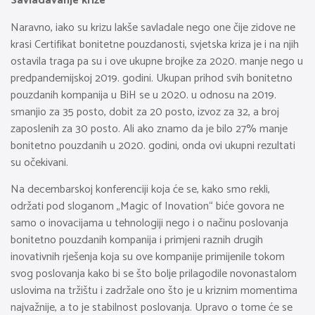
Savladavanje krize
Naravno, iako su krizu lakše savladale nego one čije zidove ne
krasi Certifikat bonitetne pouzdanosti, svjetska kriza je i na njih
ostavila traga pa su i ove ukupne brojke za 2020. manje nego u
predpandemijskoj 2019. godini. Ukupan prihod svih bonitetno
pouzdanih kompanija u BiH se u 2020. u odnosu na 2019.
smanjio za 35 posto, dobit za 20 posto, izvoz za 32, a broj
zaposlenih za 30 posto. Ali ako znamo da je bilo 27% manje
bonitetno pouzdanih u 2020. godini, onda ovi ukupni rezultati
su očekivani.
Na decembarskoj konferenciji koja će se, kako smo rekli,
održati pod sloganom „Magic of Inovation“ biće govora ne
samo o inovacijama u tehnologiji nego i o načinu poslovanja
bonitetno pouzdanih kompanija i primjeni raznih drugih
inovativnih rješenja koja su ove kompanije primijenile tokom
svog poslovanja kako bi se što bolje prilagodile novonastalom
uslovima na tržištu i zadržale ono što je u kriznim momentima
najvažnije, a to je stabilnost poslovanja. Upravo o tome će se