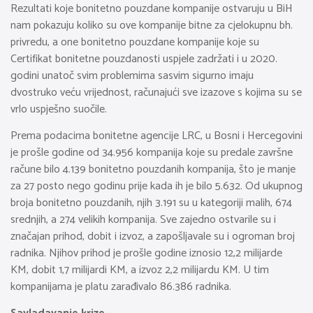
Rezultati koje bonitetno pouzdane kompanije ostvaruju u BiH
nam pokazuju koliko su ove kompanije bitne za cjelokupnu bh.
privredu, a one bonitetno pouzdane kompanije koje su
Certifikat bonitetne pouzdanosti uspjele zadržati i u 2020.
godini unatoč svim problemima sasvim sigurno imaju
dvostruko veću vrijednost, računajući sve izazove s kojima su se
vrlo uspješno suočile.
Prema podacima bonitetne agencije LRC, u Bosni i Hercegovini
je prošle godine od 34.956 kompanija koje su predale završne
račune bilo 4.139 bonitetno pouzdanih kompanija, što je manje
za 27 posto nego godinu prije kada ih je bilo 5.632. Od ukupnog
broja bonitetno pouzdanih, njih 3.191 su u kategoriji malih, 674
srednjih, a 274 velikih kompanija. Sve zajedno ostvarile su i
značajan prihod, dobit i izvoz, a zapošljavale su i ogroman broj
radnika. Njihov prihod je prošle godine iznosio 12,2 milijarde
KM, dobit 1,7 milijardi KM, a izvoz 2,2 milijardu KM. U tim
kompanijama je platu zarađivalo 86.386 radnika.