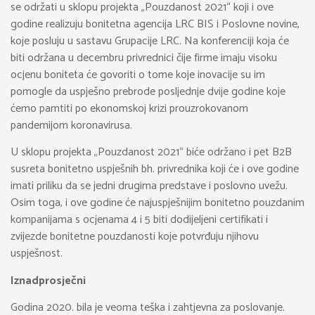
se održati u sklopu projekta „Pouzdanost 2021“ koji i ove
godine realizuju bonitetna agencija LRC BIS i Poslovne novine,
koje posluju u sastavu Grupacije LRC. Na konferenciji koja će
biti održana u decembru privrednici čije firme imaju visoku
ocjenu boniteta će govoriti o tome koje inovacije su im
pomogle da uspješno prebrode posljednje dvije godine koje
ćemo pamtiti po ekonomskoj krizi prouzrokovanom
pandemijom koronavirusa.
U sklopu projekta „Pouzdanost 2021“ biće održano i pet B2B
susreta bonitetno uspješnih bh. privrednika koji će i ove godine
imati priliku da se jedni drugima predstave i poslovno uvežu.
Osim toga, i ove godine će najuspješnijim bonitetno pouzdanim
kompanijama s ocjenama 4 i 5 biti dodijeljeni certifikati i
zvijezde bonitetne pouzdanosti koje potvrđuju njihovu
uspješnost.
Iznadprosječni
Godina 2020. bila je veoma teška i zahtjevna za poslovanje.