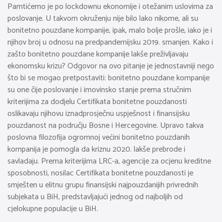
Pamtićemo je po lockdownu ekonomije i otežanim uslovima za
poslovanje. U takvom okruženju nije bilo lako nikome, ali su
bonitetno pouzdane kompanije, ipak, malo bolje prošle, iako je i
njihov broj u odnosu na predpandemijsku 2019. smanjen. Kako i
zašto bonitetno pouzdane kompanije lakše preživljavaju
ekonomsku krizu? Odgovor na ovo pitanje je jednostavniji nego
što bi se mogao pretpostaviti: bonitetno pouzdane kompanije
su one čije poslovanje i imovinsko stanje prema stručnim
kriterijima za dodjelu Certifikata bonitetne pouzdanosti
oslikavaju njihovu iznadprosječnu uspješnost i finansijsku
pouzdanost na području Bosne i Hercegovine. Upravo takva
poslovna filozofija ogromnoj većini bonitetno pouzdanih
kompanija je pomogla da kriznu 2020. lakše prebrode i
savladaju. Prema kriterijima LRC-a, agencije za ocjenu kreditne
sposobnosti, nosilac Certifikata bonitetne pouzdanosti je
smješten u elitnu grupu finansijski najpouzdanijih privrednih
subjekata u BiH, predstavljajući jednog od najboljih od
cjelokupne populacije u BiH.