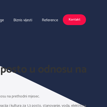
uge
Biznis vijesti
Reference
Kontakt
9 posto u odnosu na
nosu na prethodni mjesec.
cija i kultura za 1,3 posto, stanovanje, voda, električna