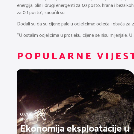
energija, plin i drugi energenti za 1,0 posto, hrana i bezal
za 0,1 posto”, saopćili su.
Dodali su da su cijene pale u odjeljcima: odjeća i obuća za 
“U ostalim odjeljcima u prosjeku, cijene se nisu mijenjale. U
POPULARNE VIJES
07/08/2026
Ekonomija eksploatacije u