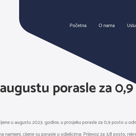
Početna
O nama
Usl
 augustu porasle za 0,
cijene u augustu 2023. godine, u prosjeku porasle za 0,9 posto u od
 namjeni, cijene su porasle u odjeljcima: Prijevoz za 3,8 posto, rekrea