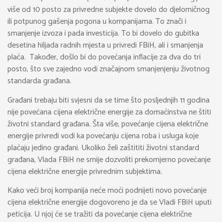
više od 10 posto za privredne subjekte dovelo do djelomičnog
ili potpunog gašenja pogona u kompanijama. To znači i
smanjenje izvoza i pada investicija. To bi dovelo do gubitka
desetina hiljada radnih mjesta u privredi FBiH, ali i smanjenja
plaća. Također, došlo bi do povećanja inflacije za dva do tri
posto, što sve zajedno vodi značajnom smanjenjenju životnog
standarda građana.
Građani trebaju biti svjesni da se time što posljednjih 11 godina
nije povećana cijena električne energije za domaćinstva ne štiti
životni standard građana. Šta više, povećanje cijena električne
energije privredi vodi ka povećanju cijena roba i usluga koje
plaćaju jedino građani. Ukoliko želi zaštititi životni standard
građana, Vlada FBiH ne smije dozvoliti prekomjerno povećanje
cijena električne energije privrednim subjektima.
Kako veći broj kompanija neće moći podnijeti novo povećanje
cijena električne energije dogovoreno je da se Vladi FBiH uputi
peticija. U njoj će se tražiti da povećanje cijena električne