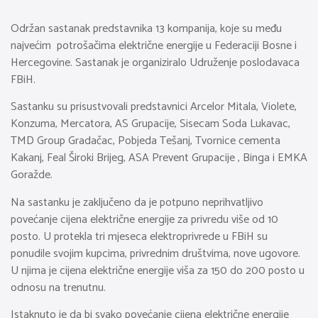
Održan sastanak predstavnika 13 kompanija, koje su među
najvećim potrošačima električne energije u Federaciji Bosne i
Hercegovine. Sastanak je organiziralo Udruženje poslodavaca
FBiH.
Sastanku su prisustvovali predstavnici Arcelor Mitala, Violete,
Konzuma, Mercatora, AS Grupacije, Sisecam Soda Lukavac,
TMD Group Gradačac, Pobjeda Tešanj, Tvornice cementa
Kakanj, Feal Široki Brijeg, ASA Prevent Grupacije , Binga i EMKA
Goražde.
Na sastanku je zaključeno da je potpuno neprihvatljivo
povećanje cijena električne energije za privredu više od 10
posto. U protekla tri mjeseca elektroprivrede u FBiH su
ponudile svojim kupcima, privrednim društvima, nove ugovore.
U njima je cijena električne energije viša za 150 do 200 posto u
odnosu na trenutnu.
Istaknuto je da bi svako povećanje cijena električne energije