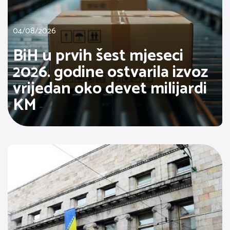
04/08/2026
BiH u prvih šest mjeseci
2026. godine ostvarila izvoz
vrijedan oko devet milijardi
KM