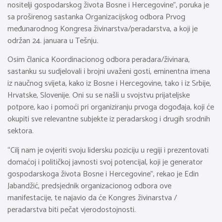
nositelji gospodarskog života Bosne i Hercegovine”, poruka je
sa proširenog sastanka Organizacijskog odbora Prvog
međunarodnog Kongresa živinarstva/peradarstva, a koji je
održan 24. januara u Tešnju.
Osim članica Koordinacionog odbora peradara/živinara,
sastanku su sudjelovali i brojni uvaženi gosti, eminentna imena
iz naučnog svijeta, kako iz Bosne i Hercegovine, tako i iz Srbije,
Hrvatske, Slovenije. Oni su se našli u svojstvu prijateljske
potpore, kao i pomoći pri organiziranju prvoga dogođaja, koji će
okupiti sve relevantne subjekte iz peradarskog i drugih srodnih
sektora.
“Cilj nam je ovjeriti svoju lidersku poziciju u regiji i prezentovati
domaćoj i političkoj javnosti svoj potencijal, koji je generator
gospodarskoga života Bosne i Hercegovine”, rekao je Edin
Jabandžić, predsjednik organizacionog odbora ove
manifestacije, te najavio da će Kongres živinarstva /
peradarstva biti pečat vjerodostojnosti.