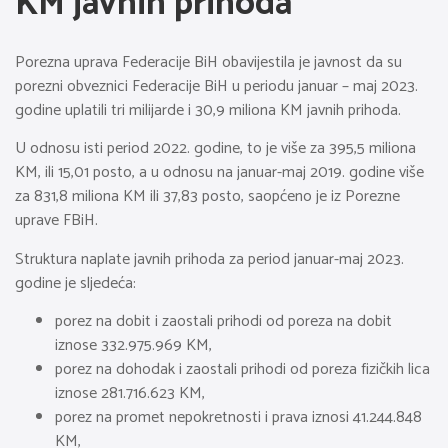
KM javnih prihoda
Porezna uprava Federacije BiH obavijestila je javnost da su
porezni obveznici Federacije BiH u periodu januar – maj 2023.
godine uplatili tri milijarde i 30,9 miliona KM javnih prihoda.
U odnosu isti period 2022. godine, to je više za 395,5 miliona
KM, ili 15,01 posto, a u odnosu na januar-maj 2019. godine više
za 831,8 miliona KM ili 37,83 posto, saopćeno je iz Porezne
uprave FBiH.
Struktura naplate javnih prihoda za period januar-maj 2023.
godine je sljedeća:
porez na dobit i zaostali prihodi od poreza na dobit
iznose 332.975.969 KM,
porez na dohodak i zaostali prihodi od poreza fizičkih lica
iznose 281.716.623 KM,
porez na promet nepokretnosti i prava iznosi 41.244.848
KM,