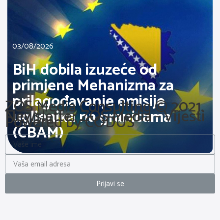
03/08/2026
BiH dobila izuzeće od
primjene Mehanizma za
prilagođavanje emisije
ZOS Media Consulting © 2021.
Newsletter ZOS Media - Vijesti
ugljenika na granicama
Powered by CODUS
(CBAM)
Prijavi se