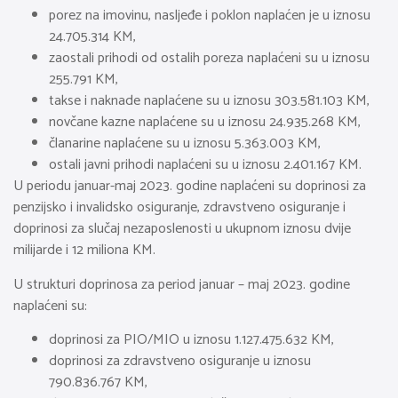
porez na imovinu, nasljeđe i poklon naplaćen je u iznosu
24.705.314 KM,
zaostali prihodi od ostalih poreza naplaćeni su u iznosu
255.791 KM,
takse i naknade naplaćene su u iznosu 303.581.103 KM,
novčane kazne naplaćene su u iznosu 24.935.268 KM,
članarine naplaćene su u iznosu 5.363.003 KM,
ostali javni prihodi naplaćeni su u iznosu 2.401.167 KM.
U periodu januar-maj 2023. godine naplaćeni su doprinosi za
penzijsko i invalidsko osiguranje, zdravstveno osiguranje i
doprinosi za slučaj nezaposlenosti u ukupnom iznosu dvije
milijarde i 12 miliona KM.
U strukturi doprinosa za period januar – maj 2023. godine
naplaćeni su:
doprinosi za PIO/MIO u iznosu 1.127.475.632 KM,
doprinosi za zdravstveno osiguranje u iznosu
790.836.767 KM,