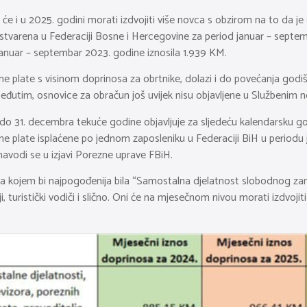
će i u 2025. godini morati izdvojiti više novca s obzirom na to da je
tvarena u Federaciji Bosne i Hercegovine za period januar – septemb
u januar – septembar 2023. godine iznosila 1.939 KM.
e plate s visinom doprinosa za obrtnike, dolazi i do povećanja godi
đutim, osnovice za obračun još uvijek nisu objavljene u Službenim 
 do 31. decembra tekuće godine objavljuje za sljedeću kalendarsku 
 plate isplaćene po jednom zaposleniku u Federaciji BiH u periodu j
navodi se u izjavi Porezne uprave FBiH.
ema kojem bi najpogođenija bila “Samostalna djelatnost slobodnog zani
lji, turistički vodiči i slično. Oni će na mjesečnom nivou morati izdvoj