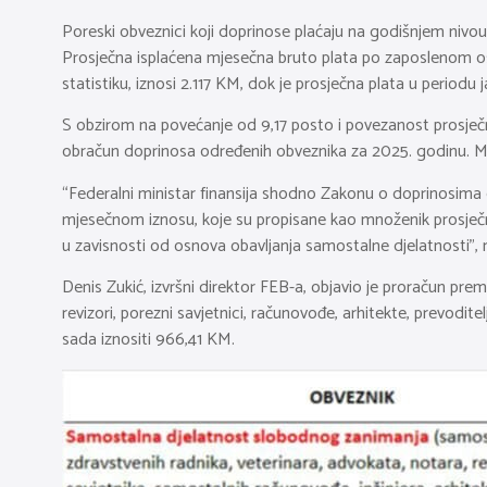
Poreski obveznici koji doprinose plaćaju na godišnjem nivou 
Prosječna isplaćena mjesečna bruto plata po zaposlenom os
statistiku, iznosi 2.117 KM, dok je prosječna plata u period
S obzirom na povećanje od 9,17 posto i povezanost prosječn
obračun doprinosa određenih obveznika za 2025. godinu. Me
“Federalni ministar finansija shodno Zakonu o doprinosima
mjesečnom iznosu, koje su propisane kao množenik prosječne
u zavisnosti od osnova obavljanja samostalne djelatnosti”, 
Denis Zukić, izvršni direktor FEB-a, objavio je proračun pr
revizori, porezni savjetnici, računovođe, arhitekte, prevodite
sada iznositi 966,41 KM.