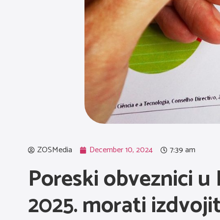
ZOSMedia
December 10, 2024
7:39 am
Poreski obveznici u 
2025. morati izdvoji