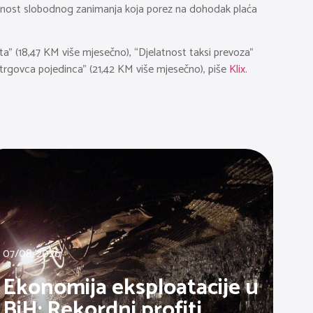
atnost slobodnog zanimanja koja porez na dohodak plaća
ata” (18,47 KM više mjesečno), “Djelatnost taksi prevoza”
t trgovca pojedinca” (21,42 KM više mjesečno), piše
Klix.
07/08/2026
Ekonomija eksploatacije u
BiH: Rekordni profiti