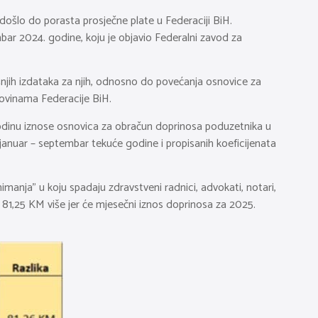
 došlo do porasta prosječne plate u Federaciji BiH.
ar 2024. godine, koju je objavio Federalni zavod za
šnjih izdataka za njih, odnosno do povećanja osnovice za
novinama Federacije BiH.
godinu iznose osnovica za obračun doprinosa poduzetnika u
anuar – septembar tekuće godine i propisanih koeficijenata
manja” u koju spadaju zdravstveni radnici, advokati, notari,
iti 81,25 KM više jer će mjesečni iznos doprinosa za 2025.