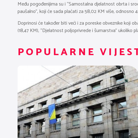
Među pogođenijima su i “Samostalna djelatnost obrta i sro
paušalno”, koji će sada plaćati za 58,02 KM više, odnosno 
Doprinosi će također biti veći i za poreske obveznike koji o
(18,47 KM), “Djelatnost poljoprivrede i šumarstva” ukoliko p
POPULARNE VIJES