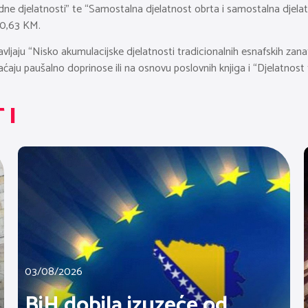
dne djelatnosti” te “Samostalna djelatnost obrta i samostalna djel
40,63 KM.
bavljaju “Nisko akumulacijske djelatnosti tradicionalnih esnafskih zan
laćaju paušalno doprinose ili na osnovu poslovnih knjiga i “Djelatnos
TI
03/08/2026
BiH dobila izuzeće od