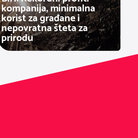
kompanija, minimalna
korist za građane i
nepovratna šteta za
prirodu