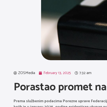
ZOSMedia
February 13, 2025
7:32 am
Porastao promet na 
Prema službenim podacima Porezne uprave Federacije 
kojih je u januaru 2025. godine evidentiran ukupan p