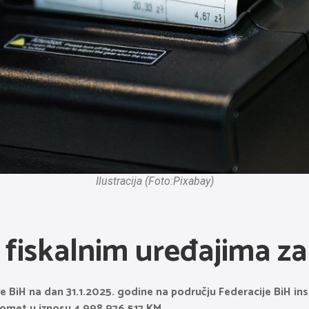
Ilustracija (Foto:Pixabay)
fiskalnim uređajima za
BiH na dan 31.1.2025. godine na području Federacije BiH inst
romet u iznosu 4.998.976.517 KM.