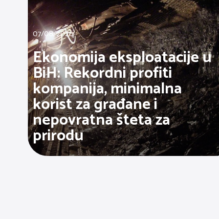
07/08/2026
Ekonomija eksploatacije u
BiH: Rekordni profiti
kompanija, minimalna
korist za građane i
nepovratna šteta za
prirodu