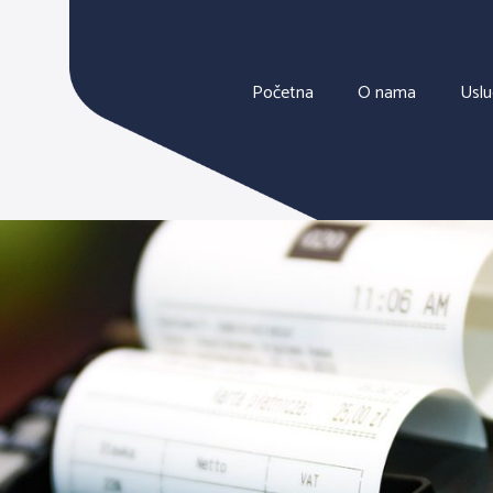
Početna
O nama
Usl