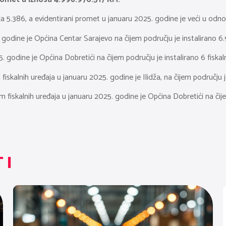
i za 5.386, a evidentirani promet u januaru 2025. godine je veći u od
 godine je Općina Centar Sarajevo na čijem području je instalirano 6.9
 godine je Općina Dobretići na čijem području je instalirano 6 fiskaln
fiskalnih uređaja u januaru 2025. godine je Ilidža, na čijem području
 fiskalnih uređaja u januaru 2025. godine je Općina Dobretići na či
TI