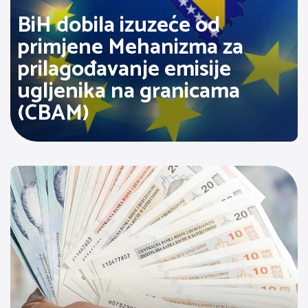
BiH dobila izuzeće od
primjene Mehanizma za
prilagođavanje emisije
ugljenika na granicama
(CBAM)