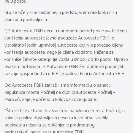
39,8 posto.
Što se tiče visine cestarine, u predstojećem razdoblju nisu
planirana poskupljenja.
“JP Autoceste FBiH neće u narednom period povećavati cijenu
korištenja autoceste Javno poduzeće Autoceste FBiH je
vjerojatno i jedini upravitelj autoceste koji nije povećao cijenu
korištenja autoceste, nego je cijena dodatno snižena za
korisnike četvrte kategorije vozila u iznosu od 10 posto. Upravo
ovakvim potezima JP Autoceste FBiH želi dodatno pridonijeti
razvoju gospodarstva u BiH”, kazali su Feni iz Autocesta FBiH.
Od Autocesta FBiH zatražili smo informaciju o sanaciji
napuknuća mosta Počitelj na dionici autoceste Počitelj –
Zvirovići, koje je uočeno u kolovozu ove godine.
“Što se tiče aktivnosti vezanih za napuknuće mosta Počitelj, u
toku je analiza dostavljenih rješenja kako bi se izradila
adekvatna rješenja za otklanjanje predmetnog
nedostatka”, naveli su iz Autocesta FBiH.