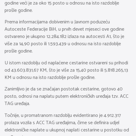
godine veći je za oko 15 posto u odnosu na isto razdoblje
prošle godine.
Prema informacijama dobivenim u Javnom poduzeću
Autoceste Federacije BiH, u prvih devet mjeseci ove godine
ostvareno je ukupno 12.284.182 izlaza na autocesti A1, što je
više za 14,90 posto ili 1.593.439 u odnosu na isto razdoblje
prošle godine.
U istom razdoblju od naplaćene cestarine ostvareni su prihodi
od 43.603.831,67 KM, što je više za 15,40 posto ili 5.818.265,13
KM u odnosu na isto razdoblje prošle godine.
Zanimljivo je da se značajan postotak cestarine, gotovo 40
posto, odnosi na naplatu putem elektroničkih uređaja tzv. ACC
TAG uređaja.
Točnije, u promatranom razdoblju evidentirano je 4.912.317
prolaza vozila s ACC TAG uređajima, čime se definira udjel
elektroničke naplate u ukupnoj naplati cestarine u postotku od