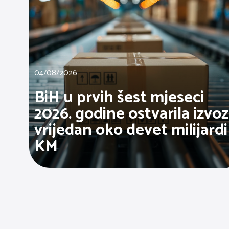
04/08/2026
BiH u prvih šest mjeseci
2026. godine ostvarila izvoz
vrijedan oko devet milijardi
KM