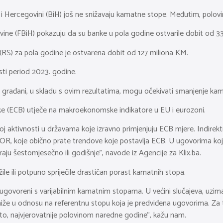
ni i Hercegovini (BiH) još ne snižavaju kamatne stope. Međutim, polo
ine (FBiH) pokazuju da su banke u pola godine ostvarile dobit od 3
RS) za pola godine je ostvarena dobit od 127 miliona KM.
sti period 2023. godine.
li građani, u skladu s ovim rezultatima, mogu očekivati smanjenje 
nke (ECB) utječe na makroekonomske indikatore u EU i eurozoni.
ktivnosti u državama koje izravno primjenjuju ECB mjere. Indirektno
R, koje obično prate trendove koje postavlja ECB. U ugovorima koji
ju šestomjesečno ili godišnje”, navode iz Agencije za Klix.ba.
le ili potpuno spriječile drastičan porast kamatnih stopa.
 ugovoreni s varijabilnim kamatnim stopama. U većini slučajeva, uzim
niže u odnosu na referentnu stopu koja je predviđena ugovorima. Za
to, najvjerovatnije polovinom naredne godine”, kažu nam.