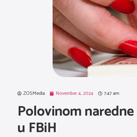
ZOSMedia
November 4, 2024
7:47 am
Polovinom naredne
u FBiH