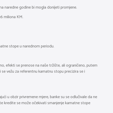
vina naredne godine bi mogla donijeti promjene.
36 miliona KM.
kamatne stope u narednom periodu.
, efekti se prenose na naše tržište, ali ograničeno, putem
 se vežu za referentnu kamatnu stopu precizira se i
ajući u obzir privremene mjere, banke su se odlučivale da ne
 te kredite se može očekivati smanjenje kamatne stope