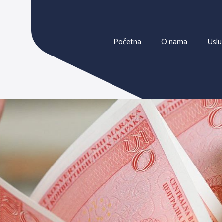
Početna
O nama
Usl