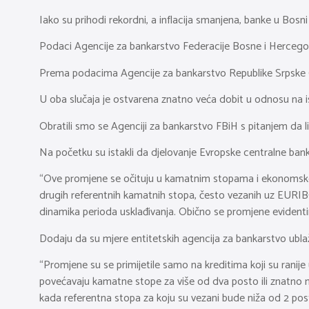
Iako su prihodi rekordni, a inflacija smanjena, banke u Bos
Podaci Agencije za bankarstvo Federacije Bosne i Hercegov
Prema podacima Agencije za bankarstvo Republike Srpske (
U oba slučaja je ostvarena znatno veća dobit u odnosu na i
Obratili smo se Agenciji za bankarstvo FBiH s pitanjem da 
Na početku su istakli da djelovanje Evropske centralne ba
“Ove promjene se očituju u kamatnim stopama i ekonomskoj a
drugih referentnih kamatnih stopa, često vezanih uz EURIBO
dinamika perioda usklađivanja. Obično se promjene evidentira
Dodaju da su mjere entitetskih agencija za bankarstvo ublaži
“Promjene su se primijetile samo na kreditima koji su ranije
povećavaju kamatne stope za više od dva posto ili znatno 
kada referentna stopa za koju su vezani bude niža od 2 pos