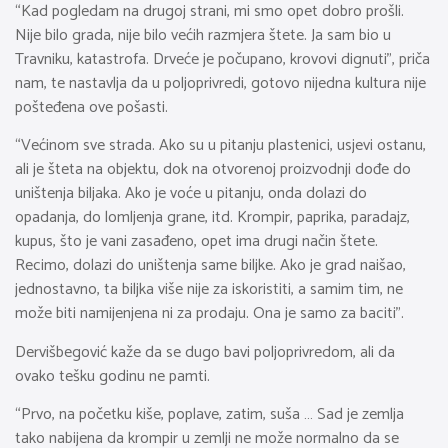
“Kad pogledam na drugoj strani, mi smo opet dobro prošli.
Nije bilo grada, nije bilo većih razmjera štete. Ja sam bio u
Travniku, katastrofa. Drveće je počupano, krovovi dignuti”, priča
nam, te nastavlja da u poljoprivredi, gotovo nijedna kultura nije
pošteđena ove pošasti.
“Većinom sve strada. Ako su u pitanju plastenici, usjevi ostanu,
ali je šteta na objektu, dok na otvorenoj proizvodnji dođe do
uništenja biljaka. Ako je voće u pitanju, onda dolazi do
opadanja, do lomljenja grane, itd. Krompir, paprika, paradajz,
kupus, što je vani zasađeno, opet ima drugi način štete.
Recimo, dolazi do uništenja same biljke. Ako je grad naišao,
jednostavno, ta biljka više nije za iskoristiti, a samim tim, ne
može biti namijenjena ni za prodaju. Ona je samo za baciti”.
Dervišbegović kaže da se dugo bavi poljoprivredom, ali da
ovako tešku godinu ne pamti.
“Prvo, na početku kiše, poplave, zatim, suša … Sad je zemlja
tako nabijena da krompir u zemlji ne može normalno da se