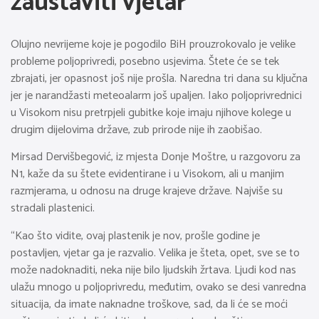
zaustaviti vjetar
Olujno nevrijeme koje je pogodilo BiH prouzrokovalo je velike
probleme poljoprivredi, posebno usjevima. Štete će se tek
zbrajati, jer opasnost još nije prošla. Naredna tri dana su ključna
jer je narandžasti meteoalarm još upaljen. Iako poljoprivrednici
u Visokom nisu pretrpjeli gubitke koje imaju njihove kolege u
drugim dijelovima države, zub prirode nije ih zaobišao.
Mirsad Dervišbegović, iz mjesta Donje Moštre, u razgovoru za
N1, kaže da su štete evidentirane i u Visokom, ali u manjim
razmjerama, u odnosu na druge krajeve države. Najviše su
stradali plastenici.
“Kao što vidite, ovaj plastenik je nov, prošle godine je
postavljen, vjetar ga je razvalio. Velika je šteta, opet, sve se to
može nadoknaditi, neka nije bilo ljudskih žrtava. Ljudi kod nas
ulažu mnogo u poljoprivredu, međutim, ovako se desi vanredna
situacija, da imate naknadne troškove, sad, da li će se moći