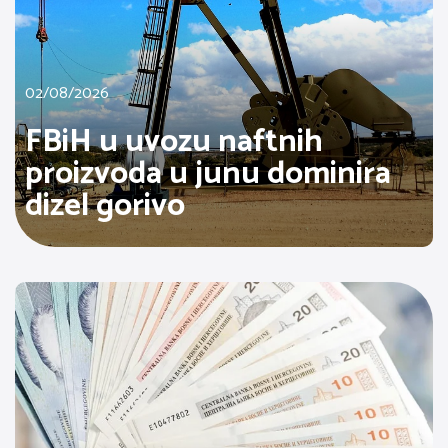
02/08/2026
FBiH u uvozu naftnih
proizvoda u junu dominira
dizel gorivo