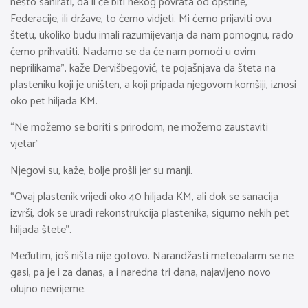
nešto sanirati, da li će biti nekog povrata od opštine,
Federacije, ili države, to ćemo vidjeti. Mi ćemo prijaviti ovu
štetu, ukoliko budu imali razumijevanja da nam pomognu, rado
ćemo prihvatiti. Nadamo se da će nam pomoći u ovim
neprilikama”, kaže Dervišbegović, te pojašnjava da šteta na
plasteniku koji je uništen, a koji pripada njegovom komšiji, iznosi
oko pet hiljada KM.
“Ne možemo se boriti s prirodom, ne možemo zaustaviti
vjetar”
Njegovi su, kaže, bolje prošli jer su manji.
“Ovaj plastenik vrijedi oko 40 hiljada KM, ali dok se sanacija
izvrši, dok se uradi rekonstrukcija plastenika, sigurno nekih pet
hiljada štete”.
Međutim, još ništa nije gotovo. Narandžasti meteoalarm se ne
gasi, pa je i za danas, a i naredna tri dana, najavljeno novo
olujno nevrijeme.