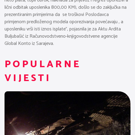
neto plata, topli obrok, naknada za prijevoz i regres oporezivi a
lični odbitak uposlenika 800,00 KM), došlo se do zaključka na
prezentiranim primjerima da se troškovi Poslodavca
primjenom predloženog modela oporezivanja povećavaju , a
uposleniku vrši isti iznos isplate”, pojasnila je za Aktu Ardita
Buljubašić iz Računovodstveno-knjigovodstvene agencije
Global Konto iz Sarajeva.
POPULARNE
VIJESTI