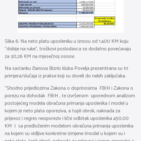
Slika 6: Na neto platu uposleniku u iznosu od 1.400 KM koju
“dobije na ruke”, troškovi poslodavca se dodatno povećavaju
za 30,26 KM na mjesečnoj osnovi
Na sastanku članova Biznis kluba Povelja prezentirana su tri
primjera/slučaja iz prakse koji su doveli do nekih zaključaka.
“Shodno prijedlozima Zakona o doprinosima FBIH i Zakona o
porezu na dohodak FBIH , te izvršenom uporednom analizom
postojećeg modela obračuna primanja uposlenika ( model u
kojem je neto plata oporeziva, a topli obrok, naknada za
prijevoz i regres neoporeziv i lični odbitak uposlenika 450,00
KM ) sa predloženim modelom obračuna primanja uposlenika
na kojem su vidljive konkretne izmjene (model u kojem su i