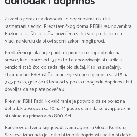
dohodak i doprinos
Zakoni o porezu na dohodak i o doprinosima nisu bili
razmatrani sjednici Predstavničkog doma PFBiH 30. novembra.
Razlog je taj što je tačka povučena s dnevnog reda jer ni u
Vladi ne vjeruju da bi ovi sporni zakoni mogli proći.
Predloženo je plaćanje punih doprinosa na topli obrok i na
prevoz, kao i porez od 13 posto.To oporezivanje bi ulazilo u
penzioni staž, što do sada nije bio slučaj. Kao najznačajniju
stvar u Vladi FBiH ističu smanjenje stope doprinosa sa 41,5 na
32,5 posto, gdje će ušteda od 9 posto u pogledu doprinosa biti
dovoljna da se plate povećaju.
Premijer FBiH Fadil Novalić ranije je potvrdio da se porez na
dohodak povećava sa 10 na 13 posto, s tim da se ovaj porez ne
bi ubirao na primanja do 800 KM.
Računovodstveno-knjigovodstvena agencija Global Konto iz
Sarajeva izračunala je koliko bi iznosili doprinosi ukoliko bi došlo