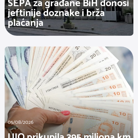
SEPA za građane BiH donosi
jeftinije doznake i brža
plaćanja
05/08/2026
UIO prikupila 395 miliona km