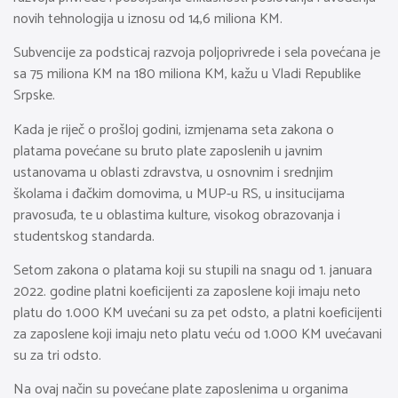
novih tehnologija u iznosu od 14,6 miliona KM.
Subvencije za podsticaj razvoja poljoprivrede i sela povećana je
sa 75 miliona KM na 180 miliona KM, kažu u Vladi Republike
Srpske.
Kada je riječ o prošloj godini, izmjenama seta zakona o
platama povećane su bruto plate zaposlenih u javnim
ustanovama u oblasti zdravstva, u osnovnim i srednjim
školama i đačkim domovima, u MUP-u RS, u insitucijama
pravosuđa, te u oblastima kulture, visokog obrazovanja i
studentskog standarda.
Setom zakona o platama koji su stupili na snagu od 1. januara
2022. godine platni koeficijenti za zaposlene koji imaju neto
platu do 1.000 KM uvećani su za pet odsto, a platni koeficijenti
za zaposlene koji imaju neto platu veću od 1.000 KM uvećavani
su za tri odsto.
Na ovaj način su povećane plate zaposlenima u organima