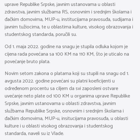
uprave Republike Srpske, javnim ustanovama u oblasti
zdravstva, javnim službama RS, osnovnim i srednjim školama i
đačkim domovima, MUP-u, institucijama pravosuđa, sudijama i
javnim tužiocima, te u oblastima kulture, visokog obrazovanja i
studentskog standarda, poručili su.
Od 1. maja 2022. godine na snagu je stupila odluka kojom je
cijena rada povećana sa 100 KM na 110 KM, što je uticalo na
povećanje bruto plata.
Novim setom zakona o platama koji su stupili na snagu od 1.
avgusta 2022. godine povećani su platni koeficijenti u
određenom procentu sa ciljem da svi zaposleni ostvare
uvećanje neto plate od 100 KM u organima uprave Republike
Srpske, javnim ustanovama u oblasti zdravstva, javnim
službama Republike Srpske, osnovnim i srednjim školama i
đačkim domovima, MUP-u, insitucijama pravosuđa, u oblasti
kulture i u oblasti visokog obrazovanja i studentskog
standarda, naveli su iz Vlade.