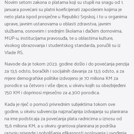
Novim setom zakona o platama koji su stupili na snagu od 1.
januara povećani su platni koeficijenati zaposlenim kojima je
neto plata ispod prosječne u Republici Srpskoj, i to u organima
uprave, javnim ustanovama u oblasti zdravstva, javnim
službama, osnovnim i srednjim školama i đačkim domovima,
MUP-u, institucijama pravosuđa, te u oblastima kulture,
visokog obrazovanja i studentskog standarda, poručili su iz
Vlade RS.
Navode da je tokom 2023. godine došlo i do povećanja penzija
za 13,5 odsto, boračkih i socijalnih davanja za 13,5 odsto, a za
mjere demografske politike izdvojeno je 70 miliona KM za
porodice sa četvoro i više djece, u okviru kojih su obezbijeđeni
750 KM i doprinosi mjesečno za 4.300 porodica.
Kada je riječ o pomoći privrednim subjektima tokom ove
godine, u okviru subvencija najznačajnija izdvajanja su planirana
na ime podsticaja za povećanja plata radnicima u iznosu od
15,6 miliona KM, a u okviru grantova planirana je podrška
razvoju privrede i poboljšanja efikasnosti poslovanja i uvođenja