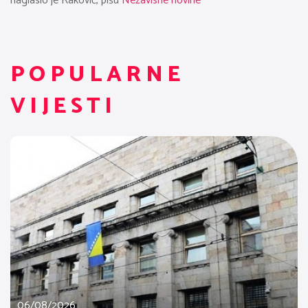
naglasio je Raković, pišu
Nezavisne novine
POPULARNE
VIJESTI
06/08/2026