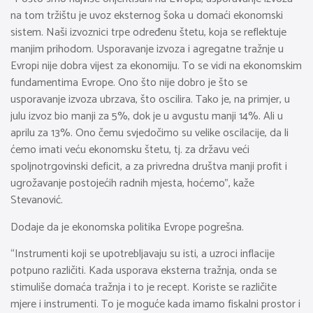
na tom tržištu je uvoz eksternog šoka u domaći ekonomski
sistem. Naši izvoznici trpe određenu štetu, koja se reflektuje
manjim prihodom. Usporavanje izvoza i agregatne tražnje u
Evropi nije dobra vijest za ekonomiju. To se vidi na ekonomskim
fundamentima Evrope. Ono što nije dobro je što se
usporavanje izvoza ubrzava, što oscilira. Tako je, na primjer, u
julu izvoz bio manji za 5%, dok je u avgustu manji 14%. Ali u
aprilu za 13%. Ono čemu svjedočimo su velike oscilacije, da li
ćemo imati veću ekonomsku štetu, tj. za državu veći
spoljnotrgovinski deficit, a za privredna društva manji profit i
ugrožavanje postojećih radnih mjesta, hoćemo”, kaže
Stevanović.
Dodaje da je ekonomska politika Evrope pogrešna.
“Instrumenti koji se upotrebljavaju su isti, a uzroci inflacije
potpuno različiti. Kada usporava eksterna tražnja, onda se
stimuliše domaća tražnja i to je recept. Koriste se različite
mjere i instrumenti. To je moguće kada imamo fiskalni prostor i