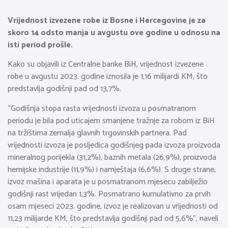
Vrijednost izvezene robe iz Bosne i Hercegovine je za
skoro 14 odsto manja u avgustu ove godine u odnosu na
isti period prošle.
Kako su objavili iz Centralne banke BiH, vrijednost izvezene
robe u avgustu 2023. godine iznosila je 1,16 milijardi KM, što
predstavlja godišnji pad od 13,7%.
“Godišnja stopa rasta vrijednosti izvoza u posmatranom
periodu je bila pod uticajem smanjene tražnje za robom iz BiH
na tržištima zemalja glavnih trgovinskih partnera. Pad
vrijednosti izvoza je posljedica godišnjeg pada izvoza proizvoda
mineralnog porijekla (31,2%), baznih metala (26,9%), proizvoda
hemijske industrije (11,9%) i namještaja (6,6%). S druge strane,
izvoz mašina i aparata je u posmatranom mjesecu zabilježio
godišnji rast vrijedan 1,3%. Posmatrano kumulativno za prvih
osam mjeseci 2023. godine, izvoz je realizovan u vrijednosti od
11,23 milijarde KM, što predstavlja godišnji pad od 5,6%”, naveli