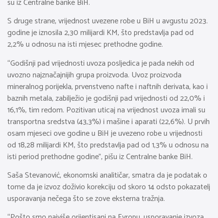
su iz Centralne banke BiH.
S druge strane, vrijednost uvezene robe u BiH u avgustu 2023.
godine je iznosila 2,30 milijardi KM, što predstavlja pad od
2,2% u odnosu na isti mjesec prethodne godine.
“Godišnji pad vrijednosti uvoza posljedica je pada nekih od
uvozno najznačajnijih grupa proizvoda. Uvoz proizvoda
mineralnog porijekla, prvenstveno nafte i naftnih derivata, kao i
baznih metala, zabilježio je godišnji pad vrijednosti od 22,0% i
16,1%, tim redom. Pozitivan uticaj na vrijednost uvoza imali su
transportna sredstva (43,3%) i mašine i aparati (22,6%). U prvih
osam mjeseci ove godine u BiH je uvezeno robe u vrijednosti
od 18,28 milijardi KM, što predstavlja pad od 1,3% u odnosu na
isti period prethodne godine”, pišu iz Centralne banke BiH.
Saša Stevanović, ekonomski analitičar, smatra da je podatak o
tome da je izvoz doživio korekciju od skoro 14 odsto pokazatelj
usporavanja nečega što se zove eksterna tražnja.
“Pošto smo najviše orijentisani na Evropu, usporavanje izvoza