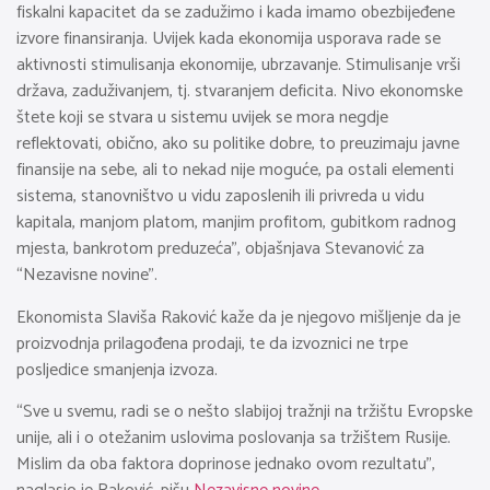
fiskalni kapacitet da se zadužimo i kada imamo obezbijeđene
izvore finansiranja. Uvijek kada ekonomija usporava rade se
aktivnosti stimulisanja ekonomije, ubrzavanje. Stimulisanje vrši
država, zaduživanjem, tj. stvaranjem deficita. Nivo ekonomske
štete koji se stvara u sistemu uvijek se mora negdje
reflektovati, obično, ako su politike dobre, to preuzimaju javne
finansije na sebe, ali to nekad nije moguće, pa ostali elementi
sistema, stanovništvo u vidu zaposlenih ili privreda u vidu
kapitala, manjom platom, manjim profitom, gubitkom radnog
mjesta, bankrotom preduzeća”, objašnjava Stevanović za
“Nezavisne novine”.
Ekonomista Slaviša Raković kaže da je njegovo mišljenje da je
proizvodnja prilagođena prodaji, te da izvoznici ne trpe
posljedice smanjenja izvoza.
“Sve u svemu, radi se o nešto slabijoj tražnji na tržištu Evropske
unije, ali i o otežanim uslovima poslovanja sa tržištem Rusije.
Mislim da oba faktora doprinose jednako ovom rezultatu”,