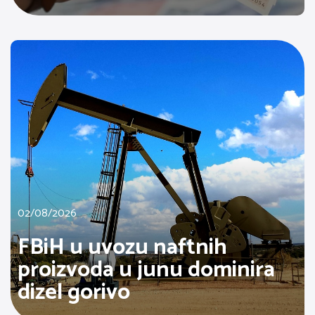
02/08/2026
FBiH u uvozu naftnih
proizvoda u junu dominira
dizel gorivo