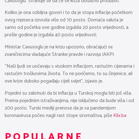
Cavusoglu. Strahuje se da će se kriza dodatno produbiti.
Koliko je ona ozbiljna govori i to da je stopa inflacije početkom
ovog mjeseca iznosila više od 70 posto. Domaća valuta je
samo od početka ove godine izgubila 20 posto vrijednosti, a
prošle godine je izgubila 40 posto vrijednosti.
Ministar Cavusoglu je na krizu upozorio, obraćajući se
zvaničnicima vladajuće Stranke pravde i razvoja (AKP).
“Naši ljudi se uočavaju s visokom inflacijom, rastućim cijenama i
rastućim troškovima života. To ne poričemo, to su činjenice, ali
ove krize duboko pogađaju cijeli svijet”, izjavio je.
Pojedini su zabrinuti da bi inflacija u Turskoj mogla biti još viša.
Prema pojedinim istraživanjima, nije isključeno da bude viša i od
200 posto. Turski mediji prenose da je sa pandemijom
koronavirusa počeo nagli rast stope siromaštva, piše
Klix.ba
POPULARNE