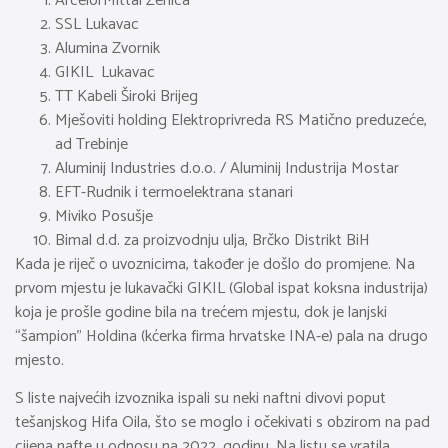
ArcelorMittal Zenica
SSL Lukavac
Alumina Zvornik
GIKIL Lukavac
TT Kabeli Široki Brijeg
Mješoviti holding Elektroprivreda RS Matično preduzeće,
ad Trebinje
Aluminij Industries d.o.o. / Aluminij Industrija Mostar
EFT-Rudnik i termoelektrana stanari
Miviko Posušje
Bimal d.d. za proizvodnju ulja, Brčko Distrikt BiH
Kada je riječ o uvoznicima, također je došlo do promjene. Na
prvom mjestu je lukavački GIKIL (Global ispat koksna industrija)
koja je prošle godine bila na trećem mjestu, dok je lanjski
“šampion” Holdina (kćerka firma hrvatske INA-e) pala na drugo
mjesto.
S liste najvećih izvoznika ispali su neki naftni divovi poput
tešanjskog Hifa Oila, što se moglo i očekivati s obzirom na pad
cijena nafte u odnosu na 2022. godinu. Na listu se vratila