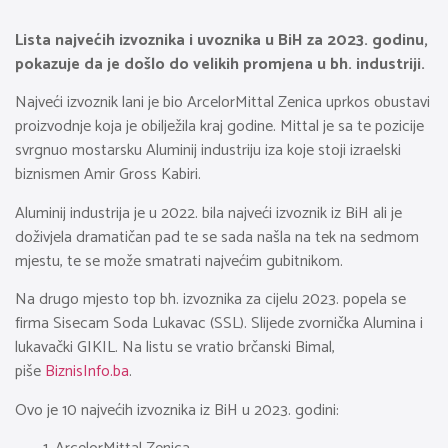
Lista najvećih izvoznika i uvoznika u BiH za 2023. godinu,
pokazuje da je došlo do velikih promjena u bh. industriji.
Najveći izvoznik lani je bio ArcelorMittal Zenica uprkos obustavi
proizvodnje koja je obilježila kraj godine. Mittal je sa te pozicije
svrgnuo mostarsku Aluminij industriju iza koje stoji izraelski
biznismen Amir Gross Kabiri.
Aluminij industrija je u 2022. bila najveći izvoznik iz BiH ali je
doživjela dramatičan pad te se sada našla na tek na sedmom
mjestu, te se može smatrati najvećim gubitnikom.
Na drugo mjesto top bh. izvoznika za cijelu 2023. popela se
firma Sisecam Soda Lukavac (SSL). Slijede zvornička Alumina i
lukavački GIKIL. Na listu se vratio brčanski Bimal,
piše
BiznisInfo.ba
.
Ovo je 10 najvećih izvoznika iz BiH u 2023. godini: