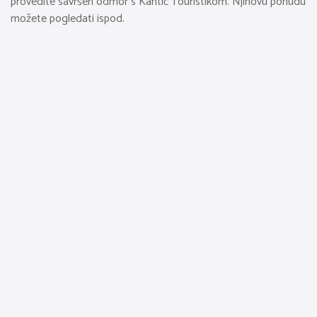
provedite savršen odmor s Kantić Touristikom. Njihovu ponudu
možete pogledati ispod.