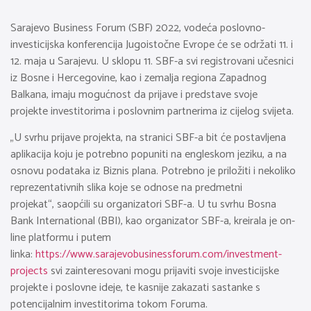
Sarajevo Business Forum (SBF) 2022, vodeća poslovno-
investicijska konferencija Jugoistočne Evrope će se održati 11. i
12. maja u Sarajevu. U sklopu 11. SBF-a svi registrovani učesnici
iz Bosne i Hercegovine, kao i zemalja regiona Zapadnog
Balkana, imaju mogućnost da prijave i predstave svoje
projekte investitorima i poslovnim partnerima iz cijelog svijeta.
„U svrhu prijave projekta, na stranici SBF-a bit će postavljena
aplikacija koju je potrebno popuniti na engleskom jeziku, a na
osnovu podataka iz Biznis plana. Potrebno je priložiti i nekoliko
reprezentativnih slika koje se odnose na predmetni
projekat“, saopćili su organizatori SBF-a. U tu svrhu Bosna
Bank International (BBI), kao organizator SBF-a, kreirala je on-
line platformu i putem
linka:
https://www.sarajevobusinessforum.com/investment-
projects
svi zainteresovani mogu prijaviti svoje investicijske
projekte i poslovne ideje, te kasnije zakazati sastanke s
potencijalnim investitorima tokom Foruma.