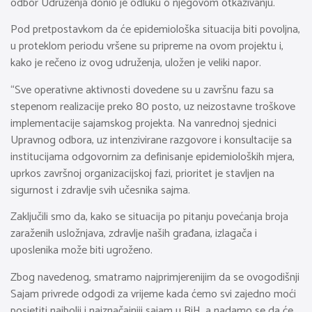
odbor Udruženja donio je odluku o njegovom otkazivanju.
Pod pretpostavkom da će epidemiološka situacija biti povoljna,
u proteklom periodu vršene su pripreme na ovom projektu i,
kako je rečeno iz ovog udruženja, uložen je veliki napor.
“Sve operativne aktivnosti dovedene su u završnu fazu sa
stepenom realizacije preko 80 posto, uz neizostavne troškove
implementacije sajamskog projekta. Na vanrednoj sjednici
Upravnog odbora, uz intenzivirane razgovore i konsultacije sa
institucijama odgovornim za definisanje epidemioloških mjera,
uprkos završnoj organizacijskoj fazi, prioritet je stavljen na
sigurnost i zdravlje svih učesnika sajma.
Zaključili smo da, kako se situacija po pitanju povećanja broja
zaraženih usložnjava, zdravlje naših građana, izlagača i
uposlenika može biti ugroženo.
Zbog navedenog, smatramo najprimjerenijim da se ovogodišnji
Sajam privrede odgodi za vrijeme kada ćemo svi zajedno moći
posjetiti najbolji i najznačajniji sajam u BiH, a nadamo se da će