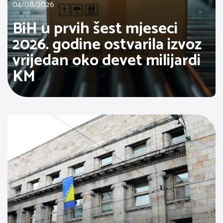
04/08/2026
BiH u prvih šest mjeseci
2026. godine ostvarila izvoz
vrijedan oko devet milijardi
KM