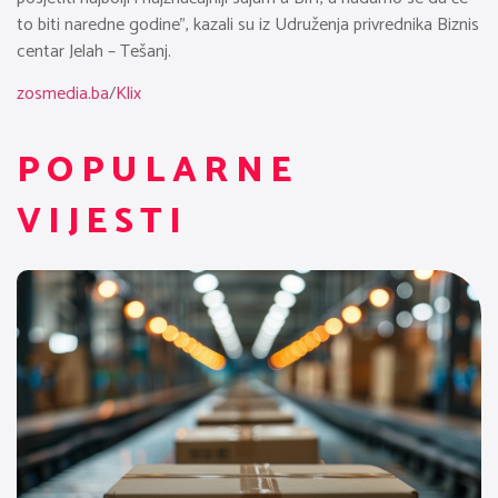
to biti naredne godine”, kazali su iz Udruženja privrednika Biznis
centar Jelah – Tešanj.
zosmedia.ba
/
Klix
POPULARNE
VIJESTI