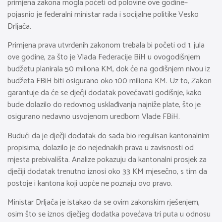
primjena zakona mogla početi od polovine ove godine–
pojasnio je federalni ministar rada i socijalne politike Vesko
Drljača.
Primjena prava utvrđenih zakonom trebala bi početi od 1. jula
ove godine, za što je Vlada Federacije BiH u ovogodišnjem
budžetu planirala 50 miliona KM, dok će na godišnjem nivou iz
budžeta FBiH biti osigurano oko 100 miliona KM. Uz to, Zakon
garantuje da će se dječji dodatak povećavati godišnje, kako
bude dolazilo do redovnog usklađivanja najniže plate, što je
osigurano nedavno usvojenom uredbom Vlade FBiH.
Budući da je dječji dodatak do sada bio regulisan kantonalnim
propisima, dolazilo je do nejednakih prava u zavisnosti od
mjesta prebivališta. Analize pokazuju da kantonalni prosjek za
dječiji dodatak trenutno iznosi oko 33 KM mjesečno, s tim da
postoje i kantona koji uopće ne poznaju ovo pravo.
Ministar Drljača je istakao da se ovim zakonskim rješenjem,
osim što se iznos dječjeg dodatka povećava tri puta u odnosu