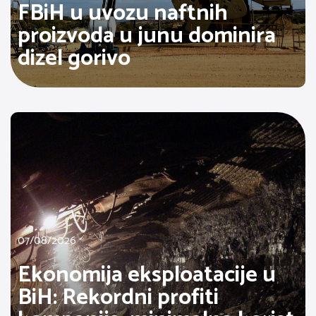
FBiH u uvozu naftnih
proizvoda u junu dominira
dizel gorivo
07/08/2026
Ekonomija eksploatacije u
BiH: Rekordni profiti