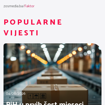
zosmedia.ba/
Faktor
POPULARNE
VIJESTI
04/08/2026
BiH u prvih šest mjeseci