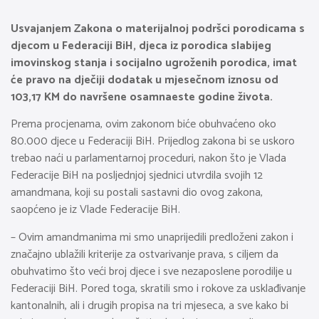
Usvajanjem Zakona o materijalnoj podršci porodicama s
djecom u Federaciji BiH, djeca iz porodica slabijeg
imovinskog stanja i socijalno ugroženih porodica, imat
će pravo na dječiji dodatak u mjesečnom iznosu od
103,17 KM do navršene osamnaeste godine života.
Prema procjenama, ovim zakonom biće obuhvaćeno oko
80.000 djece u Federaciji BiH. Prijedlog zakona bi se uskoro
trebao naći u parlamentarnoj proceduri, nakon što je Vlada
Federacije BiH na posljednjoj sjednici utvrdila svojih 12
amandmana, koji su postali sastavni dio ovog zakona,
saopćeno je iz Vlade Federacije BiH.
– Ovim amandmanima mi smo unaprijedili predloženi zakon i
značajno ublažili kriterije za ostvarivanje prava, s ciljem da
obuhvatimo što veći broj djece i sve nezaposlene porodilje u
Federaciji BiH. Pored toga, skratili smo i rokove za usklađivanje
kantonalnih, ali i drugih propisa na tri mjeseca, a sve kako bi