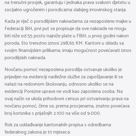
na trenutni prosjek, garantuju i jednaka prava svakom djetetu u
socijalno ugroženim i porodicama slabijeg imovinskog stanja.
Kada je riječ o porodiljskim naknadama za nezaposlene majke u
Federaciji BiH, prvi put se propisuje da ove naknade ne mogu
biti niže od 55 posto najniže plate u FBiH, u prvoj godini nakon
poroda, što trenutno iznosi 298,65 KM. Kantoni u skladu sa
svojim finansijskim prilikama, imaju mogućnost povećavati iznos
porodiljskih naknada.
Novčanu pomoć nezaposlena porodilja ostvaruje ukoliko je
prijavljen na evidenciji nadležne službe za zapošljavanje ili se
nałazi na redovnom školovanju, odnosno ukoliko se na
evidenciji Porezne uprave ne vodi kao zaposlena osoba. Na
ovaj način se ukida prihodovni census pri ostvarivanju prava na
novčanu pomoć, čime se, prema procjenama, znatno povećava
broj korisnika s prijašnjih 2.100 na više od 9.000.
Rok za usklađivanje kantonalnih propisa s odredbama
federalnog zakona je tri mjeseca.