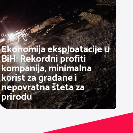
07/08/2026
Ekonomija eksploatacije u
BiH: Rekordni profiti
kompanija, minimalna
korist za građane i
nepovratna šteta za
prirodu