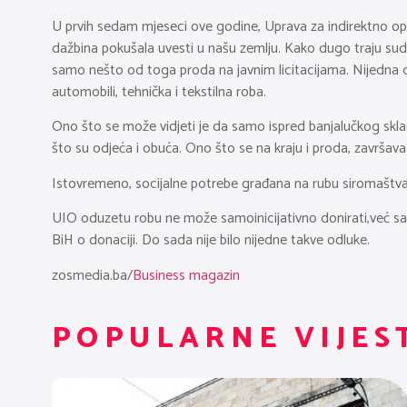
U prvih sedam mjeseci ove godine, Uprava za indirektno opor
dažbina pokušala uvesti u našu zemlju. Kako dugo traju suds
samo nešto od toga proda na javnim licitacijama. Nijedna od
automobili, tehnička i tekstilna roba.
Ono što se može vidjeti je da samo ispred banjalučkog skl
što su odjeća i obuća. Ono što se na kraju i proda, završava
Istovremeno, socijalne potrebe građana na rubu siromaštva s
UIO oduzetu robu ne može samoinicijativno donirati,već s
BiH o donaciji. Do sada nije bilo nijedne takve odluke.
zosmedia.ba/
Business magazin
POPULARNE VIJES