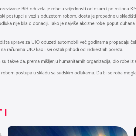
ezivanje BiH oduzela je robe u vrijednosti od osam i po miliona KM. 
ki postupci u vezi s oduzetom robom, dosta je propadne u skladištima
luka nije bila o donaciji. Iako je najviše akcizne robe, poput duhana
adišta uprave za UIO oduzeti automobili već godinama propadaju čeka
 na računima UIO kao i svi ostali prihodi od indirektnih poreza.
u takve da, prema mišljenju humanitarnih organizacija, dio robe iz s
a robom postupa u skladu sa sudskim odlukama. Da bi se roba mogla
TI