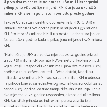
U prva dva mjeseca je od poreza u Bosni i Hercegovini
prikupljeno više od 3,5 milijardi KM, što je za oko 400
miliona KM više nego u istom periodu prošle godine.
Tako je Uprava za indirektno oporezivanje BiH (UIO BiH) u
januaru i februaru ove godine prikupila milijardu i 757 miliona
KM, što je za 187 miliona KM ili 11,9 odsto u odnosu na januar i
februar 2023. godine, kada je prikupljeno milijardu i 570 miliona
KM.
“Nakon što je UIO u prva dva mjeseca 2024. godine privredi
vratio 325 miliona KM povrata PDV-a, neto prikupljeni prihodi
koji su otišli u raspodjelu korisnicima u prva dva mjeseca 2024.
godine, a to su država, entiteti i Brčko distrikt, iznosili su
milijardu i 432 miliona KM i veći su za 231 milion KM u odnosu
na prihode koje su sa jedinstvenog računa korisnici dobili za isti
period 2023. godine. Za finansiranje državnih institucija u prva
dva mjeseca 2024. godine raspoređen je iznos od 167 miliona
KM. Sav višak prihoda od indirektnih poreza završio je u
entitetskim kasama i kod Brčko distrikta. Tako je Federacija