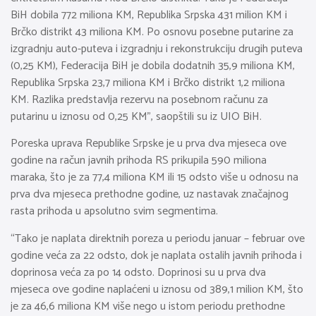
BiH dobila 772 miliona KM, Republika Srpska 431 milion KM i
Brčko distrikt 43 miliona KM. Po osnovu posebne putarine za
izgradnju auto-puteva i izgradnju i rekonstrukciju drugih puteva
(0,25 KM), Federacija BiH je dobila dodatnih 35,9 miliona KM,
Republika Srpska 23,7 miliona KM i Brčko distrikt 1,2 miliona
KM. Razlika predstavlja rezervu na posebnom računu za
putarinu u iznosu od 0,25 KM”, saopštili su iz UIO BiH.
Poreska uprava Republike Srpske je u prva dva mjeseca ove
godine na račun javnih prihoda RS prikupila 590 miliona
maraka, što je za 77,4 miliona KM ili 15 odsto više u odnosu na
prva dva mjeseca prethodne godine, uz nastavak značajnog
rasta prihoda u apsolutno svim segmentima.
“Tako je naplata direktnih poreza u periodu januar – februar ove
godine veća za 22 odsto, dok je naplata ostalih javnih prihoda i
doprinosa veća za po 14 odsto. Doprinosi su u prva dva
mjeseca ove godine naplaćeni u iznosu od 389,1 milion KM, što
je za 46,6 miliona KM više nego u istom periodu prethodne