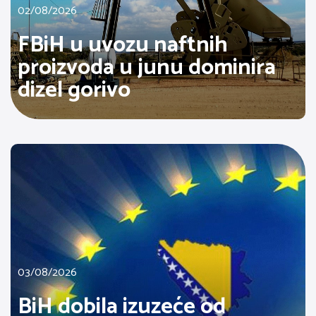
02/08/2026
FBiH u uvozu naftnih
proizvoda u junu dominira
dizel gorivo
03/08/2026
BiH dobila izuzeće od