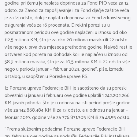
godine, pri čemu je naplata doprinosa za Fond PIO veća za 12
odsto, za Zavod za zapošljavanje i za Fond dječje zaštite veća
je za 14 odsto, dok je naplata doprinosa za Fond zdravstvenog
osiguranja veća za 16 procenata. Direktni porezi su u
posmatranom periodu ove godine naplaćeni u iznosu od oko
112,5 miliona KM, što je za oko 20 miliona maraka ili 22 odsto
više nego u prva dva mjeseca prethodne godine. Najveći rast je
ostvaren kod poreza na dohodak koji je naplaćen u iznosu od
58,9 miliona maraka, što je za 10,5 miliona KM ili 22 odsto više
nego u periodu januar – februar 2023. godine”, piše, između
ostalog, u saopštenju Poreske uprave RS.
Iz Porezne uprave Federacije BiH je saopšteno da su poreski
obveznici u januaru i februaru ove godine uplatili 1.242.202.266
KM javnih prihoda, što je u odnosu na isti period prošle godine
više za 142.868.484 KM ili za 13 odsto, a u odnosu na januar –
februar 2019. godine više za 376.831.305 KM ili za 43,55 odsto.
“Prema službenim podacima Porezne uprave Federacije BiH,
29. februara ove godine na području Federacije BiH instalirana