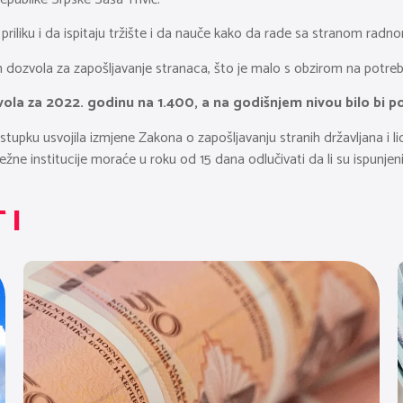
priliku i da ispitaju tržište i da nauče kako da rade sa stranom rad
ih dozvola za zapošljavanje stranaca, što je malo s obzirom na potre
ola za 2022. godinu na 1.400, a na godišnjem nivou bilo bi p
upku usvojila izmjene Zakona o zapošljavanju stranih državljana i li
žne institucije moraće u roku od 15 dana odlučivati da li su ispunjeni
TI