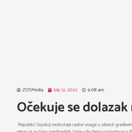
ZOSMedia
July 12, 2022
9:08 am
Očekuje se dolazak r
Republici Srpskoj nedostaje radne snage u oblasti građevinar
rekao je za Srnu predsjednik Unije udruženja poslodavaca Re