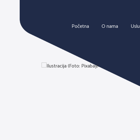
Početna
O nama
Usl