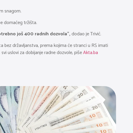
nom snagom.
be domaćeg tržišta.
otrebno još 400 radnih dozvola”,
dodao je Trivić.
ca bez državljanstva, prema kojima će stranci u RS imati
 svi uslovi za dobijanje radne dozvole, piše
Akta.ba