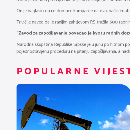
On je naglasio da će domaće kompanije na ovaj način imati 
Trivić je naveo da je ranijim zahtjevom RS tražila 600 radn
“Zavod za zapošljavanje povećao je kvotu radnih dozv
Narodna skupština Republike Srpske je u junu po hitnom post
pojednostavljenu proceduru na pitanju zapošljavanja, a nadle
POPULARNE VIJES