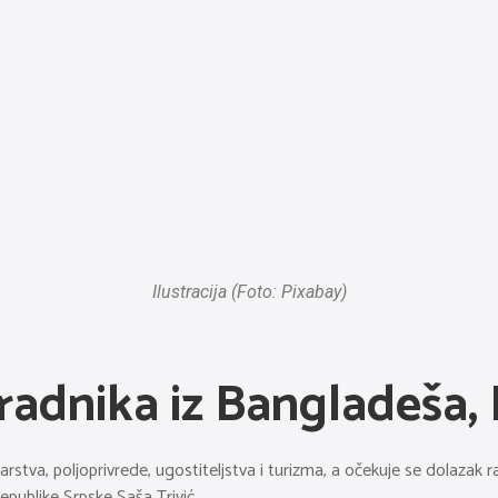
Ilustracija (Foto: Pixabay)
adnika iz Bangladeša, I
stva, poljoprivrede, ugostiteljstva i turizma, a očekuje se dolazak r
publike Srpske Saša Trivić.