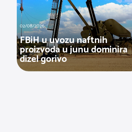
02/08/2026
FBiH u uvozu naftnih
proizvoda u junu dominira
dizel gorivo