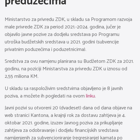
preduzećima
Ministarstvo za privredu ZDK, u skladu sa Programom razvoja
male privrede ZDK za period 2021.-2024. godina, jučer je
objavilo javne pozive za dodjelu sredstava po Programu
utroška budžetskih sredstava u 2021. godini (subvencije
privatnim poduzećima i poduzetnicima).
Sredstva za ovu namjenu planirana su Budžetom ZDK za 2021.
godinu, na poziciji Ministarstva za privredu ZDK u iznosu od
2,55 miliona KM.
U skladu sa raspoloživim sredstvima objavljeno je 8 javnih
poziva, a možete ih pogledati na ovom
linku
.
Javni pozivi su otvoreni 20 (dvadeset) dana od dana objave na
web stranici Kantona, a krajnji rok za dostavu zahtjeva je 4.
oktobar 2021. godine, izuzev Javnog poziva za prikupljanje
zahtjeva za odobravanje i dodjelu financijskih sredstava
namijenjenih za subvencioniranje (regresiranje) kamata po