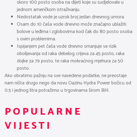
skoro 100 posto osoba na dijeti koje su sudjelovale u
jednom američkom istraživanju.
Nedostatak vode je uzrok broj jedan dnevnog umora.
Osam do 10 čaša vode dnevno može značajno ublažiti
bolove u leđima i zglobovima kod čak do 80 posto osoba
s ovim problemima.
Ispijanjem pet čaša vode dnevno smanjuje se rizik
obolijevanja od raka debelog crijeva za 45 posto, raka
dojke za 79 posto, te raka mokraćnog mjehura za 50
posto.
Ako obratimo pažnju na sve navedene podatke, ne preostaje
nam ništa drugo nego da novu Oazinu Hydra Power bočicu od
0.5 i jednog litra potražimo u trgovinama širom BiH.
POPULARNE
VIJESTI