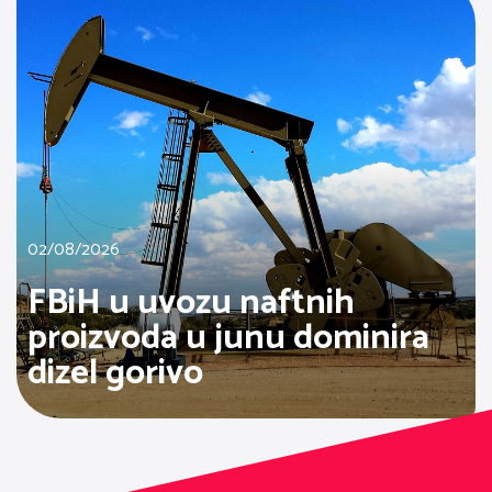
02/08/2026
FBiH u uvozu naftnih
proizvoda u junu dominira
dizel gorivo