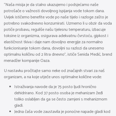
“Naša misija je da stalno ukazujemo i podsjećamo naše
potrošače o važnosti dovoljnog ispijanja vode tokom dana.
Uvijek ističemo benefite vode po naše tijelo i razloge zašto je
potrebno svakodnevno konzumirati. Uzmemo li u obzir da voda
potiče probavu, reguliše našu tjelesnu temperaturu, izbacuje
toksine iz organizma, osigurava adekvatnu čvrstoću, gipkost i
elastičnost tkiva i daje nam dovoljno energije za normalno
funkcionisanje tokom dana, dovoljni su razlozi da unesemo
optimalnu količinu od 2 litra dnevno”, ističe Senida Medić, brend
menadžer kompanije Oaza.
U nastavku pročitajte samo neke od značajnih stvari za naš
organizam, a na koje utječe unos optimalne količine vode:
Istraživanja navode da je 75 posto ljudi hronično
dehidrirano. Kod 37 posto osoba je mehanizam žeđi
toliko oslabljen da ga se često zamjeni s mehanizmom
gladi.
Jedna čaša vode zaustavila je ponoćne napade gladi kod