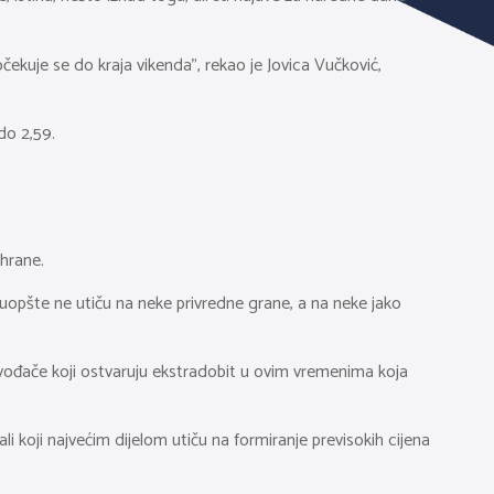
očekuje se do kraja vikenda”, rekao je Jovica Vučković,
do 2,59.
 hrane.
 uopšte ne utiču na neke privredne grane, a na neke jako
oizvođače koji ostvaruju ekstradobit u ovim vremenima koja
i koji najvećim dijelom utiču na formiranje previsokih cijena