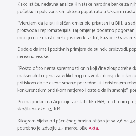
Kako ističe, nedavna analiza Hrvatske narodne banke za nji
početku impuls vanjskih faktora poput rata u Ukrajini i rast
“Vjerujem da je isti ili sličan omjer bio prisutan i u BiH, a 
proizvoda i repromaterijala, taj omjer je dodatno pogoršan i
mnogo niže i zašto neke još uvijek rastu”, kazao je Gavran 
Dodaje da ima i pozitivnih primjera da su neki proizvodi, poput
nerealno visoke.
“Pošto očito nema spremnosti onih koji čine zloupotrebe da c
maksimalnih cijena za veliki broj proizvoda, ili inspekcijski
pritiskom da se cijene smanje posredno, ili korištenjem robn
konkurentskim pritiskom natjerao i ostale da ih smanje”, po
Prema podacima Agencije za statistiku BiH, u februaru prošle
skočila na oko 2,5 KM.
Kilogram hljeba od pšeničnog brašna otišao je sa 2,6 na 3,4,
potrebno je izdvojiti 2,3 marke, piše
Akta.