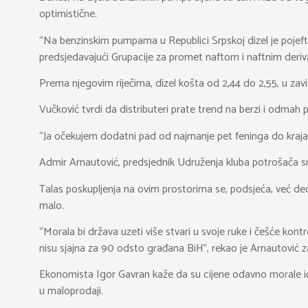
optimistične.
“Na benzinskim pumpama u Republici Srpskoj dizel je pojeftini
predsjedavajući Grupacije za promet naftom i naftnim deri
Prema njegovim riječima, dizel košta od 2,44 do 2,55, u zavis
Vučković tvrdi da distributeri prate trend na berzi i odmah 
“Ja očekujem dodatni pad od najmanje pet feninga do kraja 
Admir Arnautović, predsjednik Udruženja kluba potrošača sr
Talas poskupljenja na ovim prostorima se, podsjeća, već dec
malo.
“Morala bi država uzeti više stvari u svoje ruke i češće kon
nisu sjajna za 90 odsto građana BiH”, rekao je Arnautović z
Ekonomista Igor Gavran kaže da su cijene odavno morale ići ka
u maloprodaji.