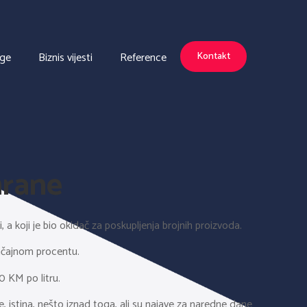
uge
Biznis vijesti
Reference
Kontakt
hrane
 a koji je bio okidač za poskupljenja brojnih proizvoda.
načajnom procentu.
0 KM po litru.
e, istina, nešto iznad toga, ali su najave za naredne dane