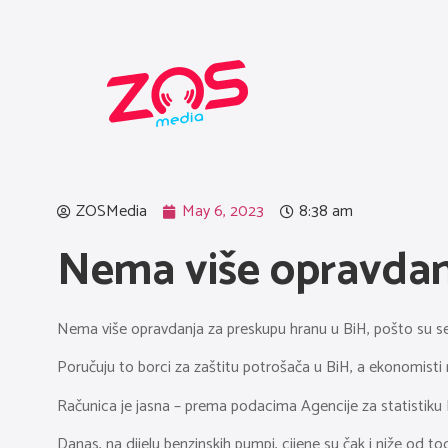
ZOSMedia
May 6, 2023
8:38 am
Nema više opravdanj
Nema više opravdanja za preskupu hranu u BiH, pošto su se cij
Poručuju to borci za zaštitu potrošača u BiH, a ekonomisti 
Računica je jasna – prema podacima Agencije za statistiku BiH
Danas, na dijelu benzinskih pumpi, cijene su čak i niže od to