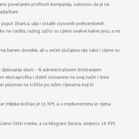
kovano povećanim profitom kompanija, odnosno da je na
pljačkani.
a poput žitarica, ulja i ostalih osnovnih prehrambenih
o ne i jedini, razlog zašto su cijene ovakve kakve jesu, a ne
ama barem donekle, ali u većini slučajeva nije tako i cijene su
elovanje vlasti – ili administrativnim limitiranjem
em ekstraprofita i dobiti ostvarene na ovaj način i time
en plasman na tržište po nižim cijenama koji bi
tar mlijeka koštao je 1,5 KM, a u međuvremenu je cijena
laćamo četiri marke, a za kilogram šećera, umjesto 1,6 KM,