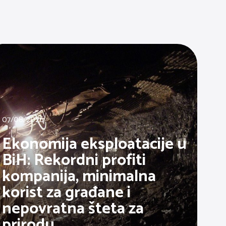
07/08/2026
Ekonomija eksploatacije u
BiH: Rekordni profiti
kompanija, minimalna
korist za građane i
nepovratna šteta za
prirodu