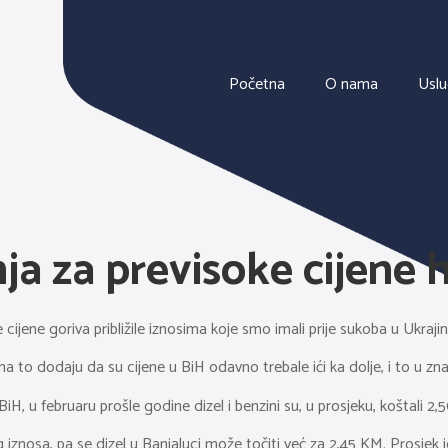
Početna
O nama
Usl
a za previsoke cijene 
ene goriva približile iznosima koje smo imali prije sukoba u Ukrajini,
na to dodaju da su cijene u BiH odavno trebale ići ka dolje, i to u z
, u februaru prošle godine dizel i benzini su, u prosjeku, koštali 2,5
g iznosa, pa se dizel u Banjaluci može točiti već za 2,45 KM. Prosjek j