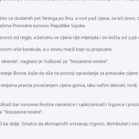
o za dodatnih pet feninga po litru, a novi pad cijena, za isti iznos, 
vatima Privredne komore Republike Srpske.
nosti od regije, a benzinu se cijena nije mijenjala i on košta od 2,49 
potom vrše korekcije, a u okviru marži koje su propisane.
vikenda”, naglasio je Vučković za “Nezavisne novine”.
ednje Bosne, kaže da više ne postoji opravdanje za previsoke cijene
enijama pravda povećanjem cijena goriva, iako naftni derivati, tvrdi,
trolisati bar osnovne životne namirnice i sankcionisati i trgovce i pr
a “Nezavisne novine”.
 dolje. Smatra da ekstraprofit ostvaruju trgovci, distributeri i ostal