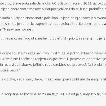
hovo tržište je pokazala da je oko 60 odsto inflacije u 2022. uzro
a cijena energenata masovno zloupotrijebljen i da su kupci praktično o
sada kada su cijene energenata pale, kao i cijene drugih uvoznih sirovin
 mislim da je sada ekstraprofit i zloupotreba situacije dominantan, ak
za “Nezavisne novine”.
, recimo, jestivog ulja, nedavno pojeftinili i približili se ranijim cijen
ijene spuste na razuman nivo, mislim da je jedino efikasno rješenje dj
m utvrđivanjem i sankcioniranjem zloupotreba, ili posebnim oporezivanj
ih rezervi za nabavku jeftinije robe direktno od proizvođača i onda nj
ručuje Gavran.
 godine, kada smo, dakle, imali cijene goriva približne današnjim, li
 a svinjetina sa kostima sa 7,7 na 10,7 KM. Deset jaja, umjesto tri, p