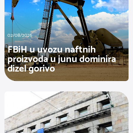
02/08/2026
FBiH u uvozu naftnih
proizvoda u junu dominira
dizel gorivo