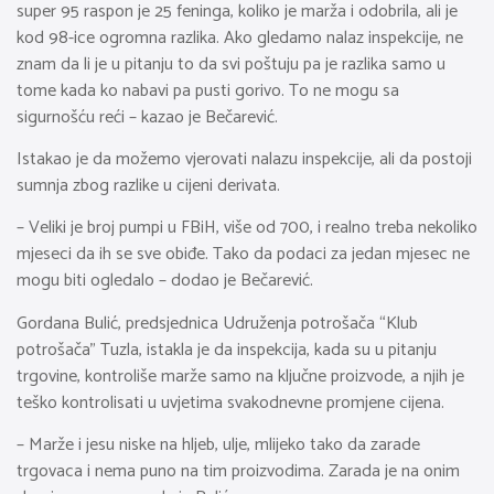
super 95 raspon je 25 feninga, koliko je marža i odobrila, ali je
kod 98-ice ogromna razlika. Ako gledamo nalaz inspekcije, ne
znam da li je u pitanju to da svi poštuju pa je razlika samo u
tome kada ko nabavi pa pusti gorivo. To ne mogu sa
sigurnošću reći – kazao je Bečarević.
Istakao je da možemo vjerovati nalazu inspekcije, ali da postoji
sumnja zbog razlike u cijeni derivata.
– Veliki je broj pumpi u FBiH, više od 700, i realno treba nekoliko
mjeseci da ih se sve obiđe. Tako da podaci za jedan mjesec ne
mogu biti ogledalo – dodao je Bečarević.
Gordana Bulić, predsjednica Udruženja potrošača “Klub
potrošača” Tuzla, istakla je da inspekcija, kada su u pitanju
trgovine, kontroliše marže samo na ključne proizvode, a njih je
teško kontrolisati u uvjetima svakodnevne promjene cijena.
– Marže i jesu niske na hljeb, ulje, mlijeko tako da zarade
trgovaca i nema puno na tim proizvodima. Zarada je na onim