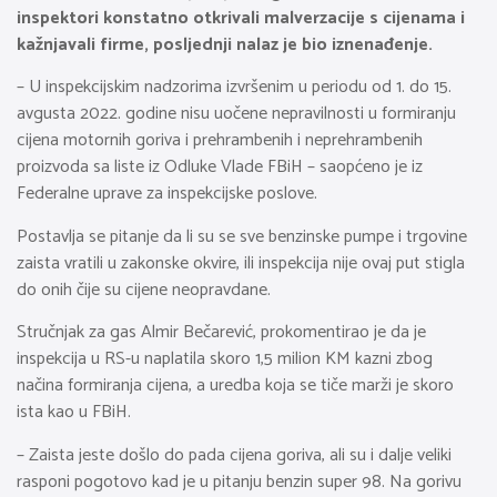
inspektori konstatno otkrivali malverzacije s cijenama i
kažnjavali firme, posljednji nalaz je bio iznenađenje.
– U inspekcijskim nadzorima izvršenim u periodu od 1. do 15.
avgusta 2022. godine nisu uočene nepravilnosti u formiranju
cijena motornih goriva i prehrambenih i neprehrambenih
proizvoda sa liste iz Odluke Vlade FBiH – saopćeno je iz
Federalne uprave za inspekcijske poslove.
Postavlja se pitanje da li su se sve benzinske pumpe i trgovine
zaista vratili u zakonske okvire, ili inspekcija nije ovaj put stigla
do onih čije su cijene neopravdane.
Stručnjak za gas Almir Bečarević, prokomentirao je da je
inspekcija u RS-u naplatila skoro 1,5 milion KM kazni zbog
načina formiranja cijena, a uredba koja se tiče marži je skoro
ista kao u FBiH.
– Zaista jeste došlo do pada cijena goriva, ali su i dalje veliki
rasponi pogotovo kad je u pitanju benzin super 98. Na gorivu