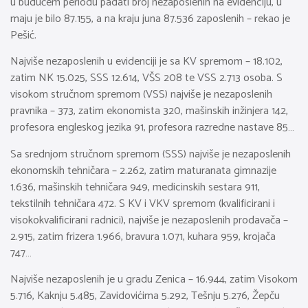
u budućem periodu padati broj nezaposlenih na evidenciju, u
maju je bilo 87.155, a na kraju juna 87.536 zaposlenih – rekao je
Pešić.
Najviše nezaposlenih u evidenciji je sa KV spremom – 18.102,
zatim NK 15.025, SSS 12.614, VŠS 208 te VSS 2.713 osoba. S
visokom stručnom spremom (VSS) najviše je nezaposlenih
pravnika – 373, zatim ekonomista 320, mašinskih inžinjera 142,
profesora engleskog jezika 91, profesora razredne nastave 85…
Sa srednjom stručnom spremom (SSS) najviše je nezaposlenih
ekonomskih tehničara – 2.262, zatim maturanata gimnazije
1.636, mašinskih tehničara 949, medicinskih sestara 911,
tekstilnih tehničara 472. S KV i VKV spremom (kvalificirani i
visokokvalificirani radnici), najviše je nezaposlenih prodavača –
2.915, zatim frizera 1.966, bravura 1.071, kuhara 959, krojača
747…
Najviše nezaposlenih je u gradu Zenica – 16.944, zatim Visokom
5.716, Kaknju 5.485, Zavidovićima 5.292, Tešnju 5.276, Žepču