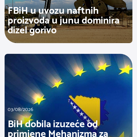
FBiH u uvozu naftnih
proizvoda u junu dominira
dizel gorivo
03/08/2026
BiH dobila izuzeće od
primjene Mehanizma za