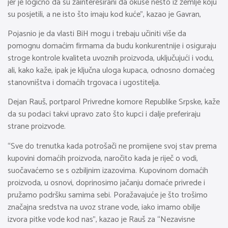
jer je logično da su zainteresirani da okuse nešto iz zemlje koju
su posjetili, a ne isto što imaju kod kuće”, kazao je Gavran,
Pojasnio je da vlasti BiH mogu i trebaju učiniti više da
pomognu domaćim firmama da budu konkurentnije i osiguraju
stroge kontrole kvaliteta uvoznih proizvoda, uključujući i vodu,
ali, kako kaže, ipak je ključna uloga kupaca, odnosno domaćeg
stanovništva i domaćih trgovaca i ugostitelja.
Dejan Rauš, portparol Privredne komore Republike Srpske, kaže
da su podaci takvi upravo zato što kupci i dalje preferiraju
strane proizvode.
“Sve do trenutka kada potrošači ne promijene svoj stav prema
kupovini domaćih proizvoda, naročito kada je riječ o vodi,
suočavaćemo se s ozbiljnim izazovima. Kupovinom domaćih
proizvoda, u osnovi, doprinosimo jačanju domaće privrede i
pružamo podršku samima sebi. Poražavajuće je što trošimo
značajna sredstva na uvoz strane vode, iako imamo obilje
izvora pitke vode kod nas”, kazao je Rauš za “Nezavisne