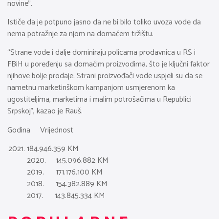
novine”.
Ističe da je potpuno jasno da ne bi bilo toliko uvoza vode da
nema potražnje za njom na domaćem tržištu.
“Strane vode i dalje dominiraju policama prodavnica u RS i
FBiH u poređenju sa domaćim proizvodima, što je ključni faktor
njihove bolje prodaje. Strani proizvođači vode uspjeli su da se
nametnu marketinškom kampanjom usmjerenom ka
ugostiteljima, marketima i malim potrošačima u Republici
Srpskoj”, kazao je Rauš.
Godina Vrijednost
184.946.359 KM
2020. 145.096.882 KM
2019. 171.176.100 KM
2018. 154.382.889 KM
2017. 143.845.334 KM