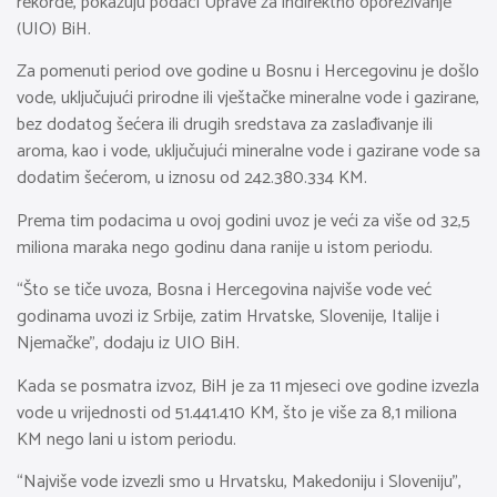
rekorde, pokazuju podaci Uprave za indirektno oporezivanje
(UIO) BiH.
Za pomenuti period ove godine u Bosnu i Hercegovinu je došlo
vode, uključujući prirodne ili vještačke mineralne vode i gazirane,
bez dodatog šećera ili drugih sredstava za zaslađivanje ili
aroma, kao i vode, uključujući mineralne vode i gazirane vode sa
dodatim šećerom, u iznosu od 242.380.334 KM.
Prema tim podacima u ovoj godini uvoz je veći za više od 32,5
miliona maraka nego godinu dana ranije u istom periodu.
“Što se tiče uvoza, Bosna i Hercegovina najviše vode već
godinama uvozi iz Srbije, zatim Hrvatske, Slovenije, Italije i
Njemačke”, dodaju iz UIO BiH.
Kada se posmatra izvoz, BiH je za 11 mjeseci ove godine izvezla
vode u vrijednosti od 51.441.410 KM, što je više za 8,1 miliona
KM nego lani u istom periodu.
“Najviše vode izvezli smo u Hrvatsku, Makedoniju i Sloveniju”,