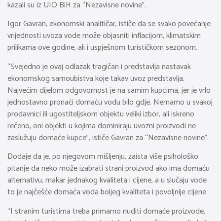
kazali su iz UIO BiH za “Nezavisne novine”.
Igor Gavran, ekonomski analitičar, ističe da se svako povećanje
vrijednosti uvoza vode može objasniti inflacijom, klimatskim
prilikama ove godine, ali i uspješnom turističkom sezonom.
“Svejedno je ovaj odlazak tragičan i predstavlja nastavak
ekonomskog samoubistva koje takav uvoz predstavlja.
Najvećim dijelom odgovornost je na samim kupcima, jer je vrlo
jednostavno pronaći domaću vodu bilo gdje. Nemamo u svakoj
prodavnici ili ugostiteljskom objektu veliki izbor, ali iskreno
rečeno, oni objekti u kojima dominiraju uvozni proizvodi ne
zaslužuju domaće kupce”, ističe Gavran za “Nezavisne novine”.
Dodaje da je, po njegovom mišljenju, zaista više psihološko
pitanje da neko može izabrati strani proizvod ako ima domaću
alternativu, makar jednakog kvaliteta i cijene, a u slučaju vode
to je najčešće domaća voda boljeg kvaliteta i povoljnije cijene.
“I stranim turistima treba primarno nuditi domaće proizvode,