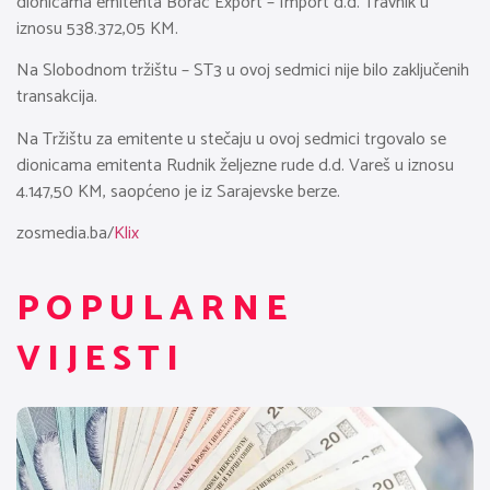
dionicama emitenta Borac Export – Import d.d. Travnik u
iznosu 538.372,05 KM.
Na Slobodnom tržištu – ST3 u ovoj sedmici nije bilo zaključenih
transakcija.
Na Tržištu za emitente u stečaju u ovoj sedmici trgovalo se
dionicama emitenta Rudnik željezne rude d.d. Vareš u iznosu
4.147,50 KM, saopćeno je iz Sarajevske berze.
zosmedia.ba/
Klix
POPULARNE
VIJESTI