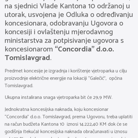
na sjednici Vlade Kantona 10 održanoj u
utorak, usvojena je Odluka o određivanju
koncesionara, odobravanju Ugovora o
koncesiji i ovlaštenju mjerodavnog
ministarstva za potpisivanje ugovora s
koncesionarom
“Concordia” d.o.o.
Tomislavgrad
.
Predmet koncesije je izgradnja i korištenje vjetroparka u cilju
proizvodnje električne energije na lokaciji “Galečić”, općina
Tomislavgrad.
Ukupna instalirana snaga vjetroparka bit će 29,9 MW.
Jednokratna koncesijska naknada, koju koncesionar
“Concordia” d.o.o. Tomislavgrad, prema Ugovoru, treba uplatiti
na račun budžeta Kantona 10 iznosi 14.222,40 KM dok će se
godišnja (tekuća) koncesijska naknada obračunavati u iznosu