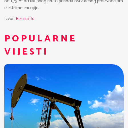
od 1,75 % od ukupnog bruto prihoda ostvarenog proizvodnjom
električne energije.
Izvor:
Biznis.info
POPULARNE
VIJESTI