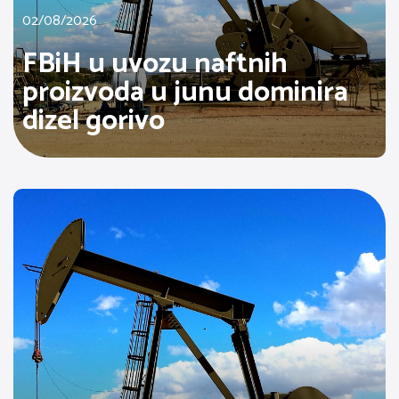
02/08/2026
FBiH u uvozu naftnih
proizvoda u junu dominira
dizel gorivo