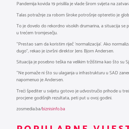
Pandemija kovida 19 prisilila je vlade širom svijeta na zatva
Talas potražnje za robom široke potrošnje opteretio je glob
To je dovelo do rekordno visokih drumarina, a situacija se
u trećem tromjesečju.
“Prestao sam da koristim riječ ‘normalizacija’. Ako normaliz
dugo”, rekao je izvršni direktor Jens Bjorn Andersen.
Situacija je posebno teška na velikim tržištima kao što su S
“Ne pomaže ni što su ulaganja u infrastrukturu u SAD zanema
napomenuo je Andersen.
Treći špediter u svijetu gotovo je udvostručio prihode u tr
procjene godišnjih rezultata, peti put u ovoj godini.
zosmedia.ba/
biznisinfo.ba