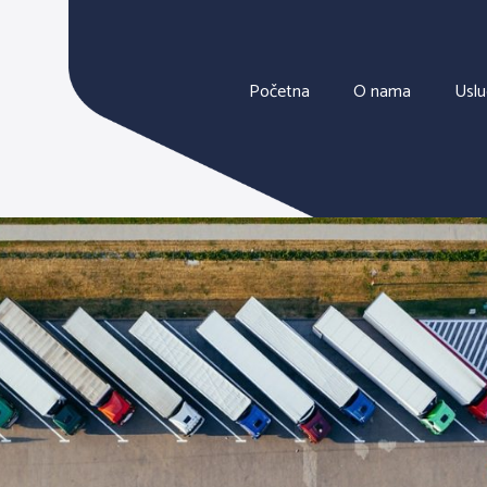
Početna
O nama
Usl