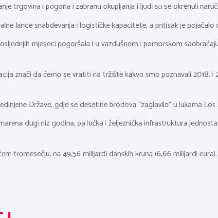
ranje trgovina i pogona i zabranu okupljanja i ljudi su se okrenuli nar
alne lance snabdevanja i logističke kapacitete, a pritisak je pojačal
 posljednjih mjeseci pogoršala i u vazdušnom i pomorskom saobraćaju
acija znači da ćemo se vratiti na tržište kakvo smo poznavali 2018. i
jedinjene Države, gdje se desetine brodova “zaglavilo” u lukama Los 
rena dugi niz godina, pa lučka i željeznička infrastruktura jednost
ećem tromesečju, na 49,56 milijardi danskih kruna (6,66 milijardi eu