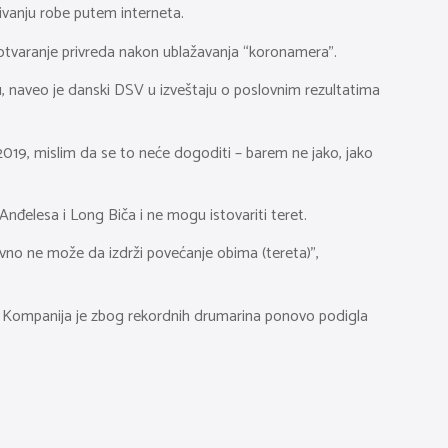
učivanju robe putem interneta.
o otvaranje privreda nakon ublažavanja “koronamera”.
, naveo je danski DSV u izveštaju o poslovnim rezultatima
 2019, mislim da se to neće dogoditi – barem ne jako, jako
Anđelesa i Long Biča i ne mogu istovariti teret.
avno ne može da izdrži povećanje obima (tereta)”,
ra). Kompanija je zbog rekordnih drumarina ponovo podigla