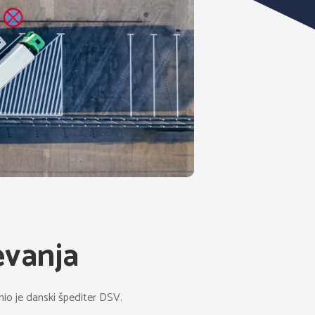
evanja
nio je danski špediter DSV.