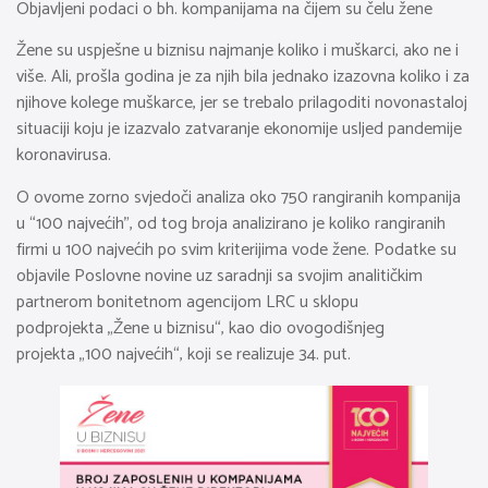
Objavljeni podaci o bh. kompanijama na čijem su čelu žene
Žene su uspješne u biznisu najmanje koliko i muškarci, ako ne i
više. Ali, prošla godina je za njih bila jednako izazovna koliko i za
njihove kolege muškarce, jer se trebalo prilagoditi novonastaloj
situaciji koju je izazvalo zatvaranje ekonomije usljed pandemije
koronavirusa.
O ovome zorno svjedoči analiza oko 750 rangiranih kompanija
u “100 najvećih”, od tog broja analizirano je koliko rangiranih
firmi u 100 najvećih po svim kriterijima vode žene. Podatke su
objavile Poslovne novine uz saradnji sa svojim analitičkim
partnerom bonitetnom agencijom LRC u sklopu
podprojekta „Žene u biznisu“, kao dio ovogodišnjeg
projekta „100 najvećih“, koji se realizuje 34. put.