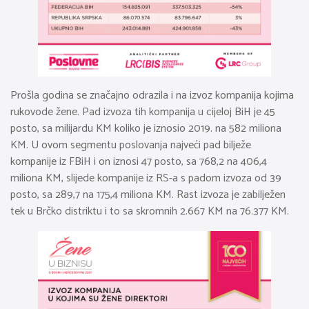
Prošla godina se značajno odrazila i na izvoz kompanija kojima
rukovode žene. Pad izvoza tih kompanija u cijeloj BiH je 45
posto, sa milijardu KM koliko je iznosio 2019. na 582 miliona
KM. U ovom segmentu poslovanja najveći pad bilježe
kompanije iz FBiH i on iznosi 47 posto, sa 768,2 na 406,4
miliona KM, slijede kompanije iz RS-a s padom izvoza od 39
posto, sa 289,7 na 175,4 miliona KM. Rast izvoza je zabilježen
tek u Brčko distriktu i to sa skromnih 2.667 KM na 76.377 KM.