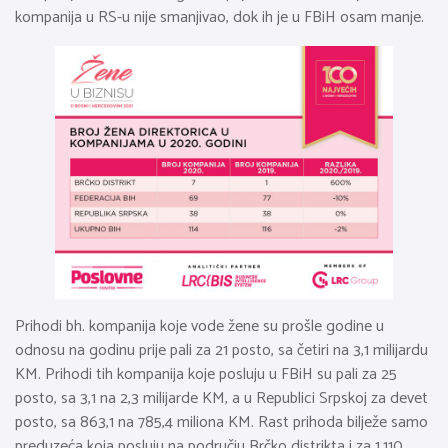
kompanija u RS-u nije smanjivao, dok ih je u FBiH osam manje.
Prihodi bh. kompanija koje vode žene su prošle godine u
odnosu na godinu prije pali za 21 posto, sa četiri na 3,1 milijardu
KM. Prihodi tih kompanija koje posluju u FBiH su pali za 25
posto, sa 3,1 na 2,3 milijarde KM, a u Republici Srpskoj za devet
posto, sa 863,1 na 785,4 miliona KM. Rast prihoda bilježe samo
preduzeća koja posluju na području Brčko distrikta i za 1.110