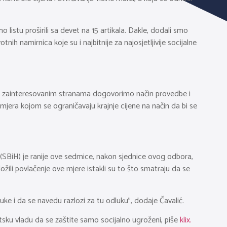
listu proširili sa devet na 15 artikala. Dakle, dodali smo
ih namirnica koje su i najbitnije za najosjetljivije socijalne
a sa zainteresovanim stranama dogovorimo način provedbe i
e mjera kojom se ograničavaju krajnje cijene na način da bi se
(SBiH) je ranije ove sedmice, nakon sjednice ovog odbora,
ožili povlačenje ove mjere istakli su to što smatraju da se
uke i da se navedu razlozi za tu odluku”, dodaje Čavalić.
tetsku vladu da se zaštite samo socijalno ugroženi, piše
klix.