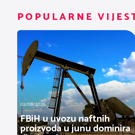
POPULARNE VIJES
02/08/2026
FBiH u uvozu naftnih
proizvoda u junu dominira