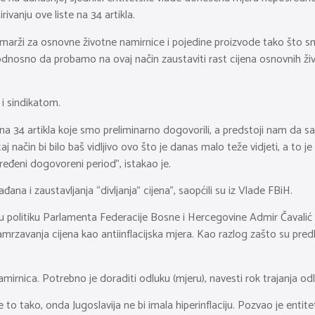
ivanju ove liste na 34 artikla.
 marži za osnovne životne namirnice i pojedine proizvode tako što smo 
dnosno da probamo na ovaj način zaustaviti rast cijena osnovnih životn
i sindikatom.
i na 34 artikla koje smo preliminarno dogovorili, a predstoji nam d
 način bi bilo baš vidljivo ovo što je danas malo teže vidjeti, a to j
dređeni dogovoreni period”, istakao je.
đana i zaustavljanja “divljanja” cijena”, saopćili su iz Vlade FBiH.
 politiku Parlamenta Federacije Bosne i Hercegovine Admir Čavalić 
amrzavanja cijena kao antiinflacijska mjera. Kao razlog zašto su predl
irnica. Potrebno je doraditi odluku (mjeru), navesti rok trajanja odl
e to tako, onda Jugoslavija ne bi imala hiperinflaciju. Pozvao je enti