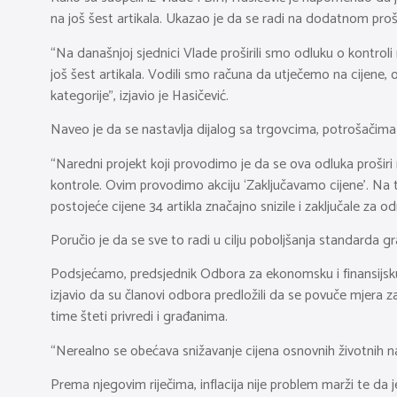
na još šest artikala. Ukazao je da se radi na dodatnom prošir
“Na današnjoj sjednici Vlade proširili smo odluku o kontroli
još šest artikala. Vodili smo računa da utječemo na cijene, o
kategorije”, izjavio je Hasičević.
Naveo je da se nastavlja dijalog sa trgovcima, potrošačima 
“Naredni projekt koji provodimo je da se ova odluka prošir
kontrole. Ovim provodimo akciju ‘Zaključavamo cijene’. Na taj
postojeće cijene 34 artikla značajno snizile i zaključale za o
Poručio je da se sve to radi u cilju poboljšanja standarda gra
Podsjećamo, predsjednik Odbora za ekonomsku i finansijsku
izjavio da su članovi odbora predložili da se povuče mjera z
time šteti privredi i građanima.
“Nerealno se obećava snižavanje cijena osnovnih životnih nam
Prema njegovim riječima, inflacija nije problem marži te da j