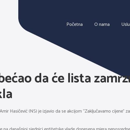
Početna
O nama
Usl
bećao da će lista zamrzn
kla
Amir Hasičević (NS) je izjavio da se akcijom “Zaključavamo cijene” za
e na današnjoj sjednici entitetske vlade donesena mjera neposredne ko