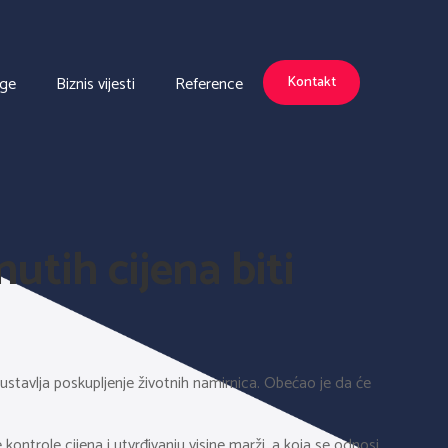
uge
Biznis vijesti
Reference
Kontakt
utih cijena biti
ustavlja poskupljenje životnih namirnica. Obećao je da će
ntrole cijena i utvrđivanju visine marži, a koja se odnosi