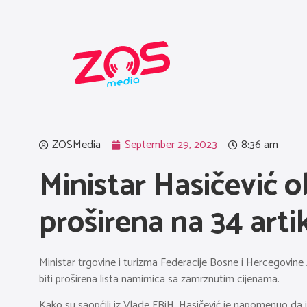
ZOSMedia
September 29, 2023
8:36 am
Ministar Hasičević o
proširena na 34 arti
Ministar trgovine i turizma Federacije Bosne i Hercegovine 
biti proširena lista namirnica sa zamrznutim cijenama.
Kako su saopćili iz Vlade FBiH, Hasičević je napomenuo da j