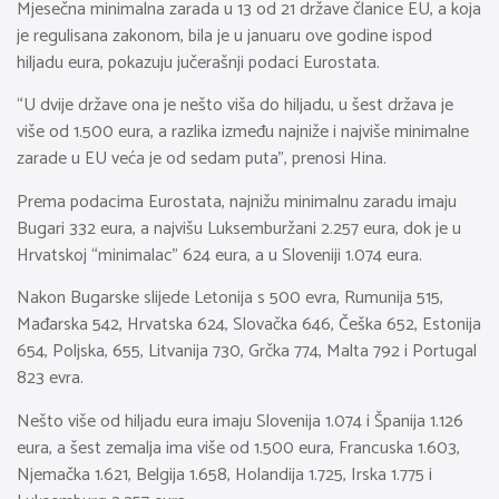
Mjesečna minimalna zarada u 13 od 21 države članice EU, a koja
je regulisana zakonom, bila je u januaru ove godine ispod
hiljadu eura, pokazuju jučerašnji podaci Eurostata.
“U dvije države ona je nešto viša do hiljadu, u šest država je
više od 1.500 eura, a razlika između najniže i najviše minimalne
zarade u EU veća je od sedam puta”, prenosi Hina.
Prema podacima Eurostata, najnižu minimalnu zaradu imaju
Bugari 332 eura, a najvišu Luksemburžani 2.257 eura, dok je u
Hrvatskoj “minimalac” 624 eura, a u Sloveniji 1.074 eura.
Nakon Bugarske slijede Letonija s 500 evra, Rumunija 515,
Mađarska 542, Hrvatska 624, Slovačka 646, Češka 652, Estonija
654, Poljska, 655, Litvanija 730, Grčka 774, Malta 792 i Portugal
823 evra.
Nešto više od hiljadu eura imaju Slovenija 1.074 i Španija 1.126
eura, a šest zemalja ima više od 1.500 eura, Francuska 1.603,
Njemačka 1.621, Belgija 1.658, Holandija 1.725, Irska 1.775 i