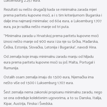
Luksemburg 2.257 eura.
Rezultati su nešto drugačiji kada se minimalna zarada mjeri
prema paritetu kupovne moći, a i s tim kriterijumom Bugarska i
dalje ima najmanji minimalac od 604 eura, a Luksemburg 1.707
eura, pa je razlika nešto manje od tri puta.
“Minimalna zarada u Hrvatskoj prema paritetu kupovne moći
iznosi nešto manje od 900 eura i iza nje su Grčka, Mađarska,
Češka, Estonija, Slovačka, Letonija i Bugarska”, navodi Hina.
Od zemalja koje imaju minimalnu zaradu manju od hiljadu
eura prema paritetu kupovne moći su još Malta, Portugal i
Rumunija.
Ostalih osam zemalja imaju do 1.500 eura, Njemačka ima
nešto više od 1.500 i Luksemburg 1.707 eura.
Šest zemalja nema zakonski propisanu minimalnu zaradu, nego
se ona određuje kolektivnim ugovorima, a to su Danska, Italija,
Kipar, Austrija, Finska i Švedska.