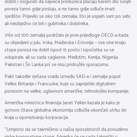
dobiti i osigurati da najveća preduzeća plaćaju barem dio svojih
poreza tamo gdje posluju, a ne tamo gdje odluče imati
sjedište. Prijavilo se oko 136 zemalja, što je uspjeh sam po sebi,
ali neizbježno će biti i gubitnika i dobitnika.
Više od 100 zemalja podržalo je prve prijedloge OECD-a kada
su objavljeni u julu. Irska, Mađarska i Estonija – sve one imaju
stope poreza na dobit ispod 15 posto i ispočetka su se
odupirale, ali su sada saglasne. Međutim, Kenija, Nigerija,
Pakistan i Šri Lanka još se nisu pridružile sporazumu.
Pakt također rješava svađu između SAD-a i zemalja poput
Velike Britanije i Francuske, koje su zaprijetile digitalnim
porezom na velike, uglavnom američke, tehnološke kompanije.
Američka ministrica finansija Janet Yellen kazala je kako je
gotovo čitava globalna ekonomija odlučila okončati utrku do
kraja u oporezivanju korporacija.
“Umjesto da se takmičimo u našoj sposobnosti da ponudimo
niske korporativne stope, Amerika će se sada takmičiti u