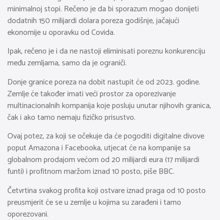
minimalnoj stopi. Rečeno je da bi sporazum mogao donijeti
dodatnih 150 milijardi dolara poreza godišnje, jačajući
ekonomije u oporavku od Covida.
Ipak, rečeno je i da ne nastoji eliminisati poreznu konkurenciju
među zemljama, samo da je ograniči.
Donje granice poreza na dobit nastupit će od 2023. godine.
Zemlje će također imati veći prostor za oporezivanje
multinacionalnih kompanija koje posluju unutar njihovih granica,
čak i ako tamo nemaju fizičko prisustvo.
Ovaj potez, za koji se očekuje da će pogoditi digitalne divove
poput Amazona i Facebooka, utjecat će na kompanije sa
globalnom prodajom većom od 20 milijardi eura (17 milijardi
funti) i profitnom maržom iznad 10 posto, piše BBC.
Četvrtina svakog profita koji ostvare iznad praga od 10 posto
preusmjerit će se u zemlje u kojima su zarađeni i tamo
oporezovani.