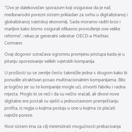
“Ovo je dalekosežan sporazum koji osigurava da je naš
međunarodni porezni sistem prikladan za svrhu u digitaliziranoj i
globaliziranoj svjetskoj ekonomiji. Sada moramo raditi brzo i
marljivo kako bismo osigurali efikasno provođenje ove velike
reforme”, rekao je generalni sekretar OECD-a Mathias
Cormann.
Ovaj dogovor označava ogromnu promjenu pristupa kada je u
pitanju oporezivanje velikih svjetskih kompanija.
U prošlosti su se zemlje često takmičile jedna s drugom kako bi
ponudile atraktivan posao multinacionalnim kompanijama. Bilo
je logično jer su te kompanije mogle ući, otvoriti fabriku i radna
mjesta. Moglo bi se reći i da su nešto vraćali, ali divovi nove
digitalne ere postali su vješti u jednostavnom premještanju
profita, iz regija u kojima posluju u one u kojima će plaćati
najniže poreze.
Novi sistem ima za cilj minimizirati mogućnosti prebacivanja