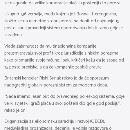
se osiguralo da velike korporacije plaćaju pošteniji dio poreza.
Ukupno 136 zemalja, među kojima je i Bosna i Hercegovina,
složilo se da nametne stopu poreza na dobit od najmanje 15
posto, kao i pravedniji sistem oporezivanja dobiti tamo gdje je
zarađena.
Vlada zabrinutost da multinacionalne kompanije
preusmjeravaju svoj profit kroz jurisdikcije s niskim porezima
kako bi smanjile svoje račune. Ipak, kritičari kažu da je stopa od
15 posto preniska, a da će kompanije zaobići pravila.
Britanski kancelar Rishi Sunak rekao je da će sporazum
nadograditi globalni porezni sistem za moderno doba.
“Sada imamo jasan put do pravednijeg poreskog sistema, gdje
veliki svjetski igrači plaćaju svoj pošteni dio gdje god posluju”,
rekao je on.
Organizacija za ekonomsku saradnju i razvoj (OECD),
međuvladina organizacija, deceniju je vodila razgovore o