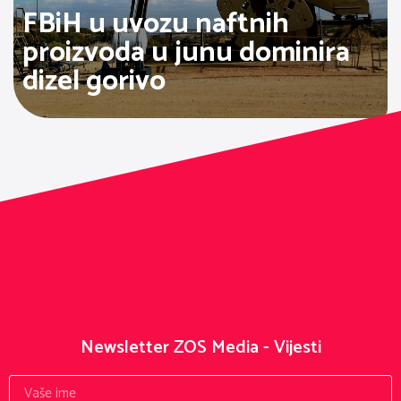
FBiH u uvozu naftnih
proizvoda u junu dominira
dizel gorivo
Newsletter ZOS Media - Vijesti