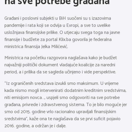
na sve potrebe građana
Građani i poslovni subjekti u BiH suočeni su s izazovima
pandemije i rata koji se odvija u Evropi, a sve to uvelike
usložnjava finansijske prilike. O utjecaju svega toga na javne
finansije i budžete za portal Klix.ba govorila je federalna
ministrica finansija Jelka Milićević.
Ministrica na početku razgovora naglašava kako je budžet
najvažniji politički dokument vladajuće koalicije za naredni
period, a i prilika da se sagleda učinjeno i vide perspektive.
“Iz ograničenih sredstava izvukli smo maksimum. U vrijeme
kada nismo mogli intervenirati dodatnim kreditnim sredstvima,
niti emisijom novca…, uspjeli smo odgovoriti na sve potrebe
građana, privrede i zdravstvenog sistema. To je bilo moguće jer
smo od 2015. godine vrlo racionalno upravljali finansijskim
sredstvima”, kaže ona te naglašava da se prvi suficit pojavio
2016. godine, a održan je i dalje.