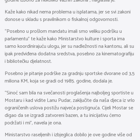
godine izborio za nekoliko važnih zakona”, naglasila je.
Kaže kako nikad nema problema u isplatama, jer se svi zakoni
donose u skladu s pravilnikom o fiskalnoj odgovornosti.
“Posebno u prošlom mandatu imali smo veliku podršku u
parlamentu” te kaže kako Ministarstvo kulture i sporta ima
samo koordinirajuću ulogu, jer su nadležnosti na kantonu, ali su
ipak predviđena dodatna sredstva, posebno za kinematografiju
i bibliotečku djelatnost.
Posebno je pitanje podrške za gradnju sportske dvorane od 3,5
miliona KM, koja se gradi od 1985. godine, dodala je.
“Sinoć sam bila na svečanosti proglašenja najboljeg sportiste u
Mostaru i kad vidite Lanu Pudar, zaključite da naša djeca iz vrlo
ograničenih uslova postižu najveća postignuća. Cijeli Mostar se
digao da se izgradi zatvoreni bazen, a tu inicijativu ćemo
podržati i mi”, navela je ona.
Ministarstvo raseljenih i izbjeglica dobilo je ove godine više od