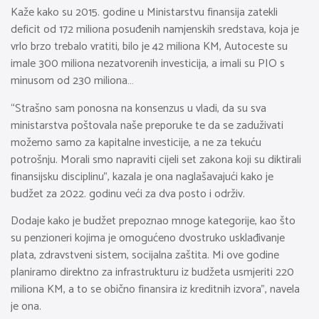
Kaže kako su 2015. godine u Ministarstvu finansija zatekli
deficit od 172 miliona posuđenih namjenskih sredstava, koja je
vrlo brzo trebalo vratiti, bilo je 42 miliona KM, Autoceste su
imale 300 miliona nezatvorenih investicija, a imali su PIO s
minusom od 230 miliona…
“Strašno sam ponosna na konsenzus u vladi, da su sva
ministarstva poštovala naše preporuke te da se zaduživati
možemo samo za kapitalne investicije, a ne za tekuću
potrošnju. Morali smo napraviti cijeli set zakona koji su diktirali
finansijsku disciplinu”, kazala je ona naglašavajući kako je
budžet za 2022. godinu veći za dva posto i održiv.
Dodaje kako je budžet prepoznao mnoge kategorije, kao što
su penzioneri kojima je omogućeno dvostruko usklađivanje
plata, zdravstveni sistem, socijalna zaštita. Mi ove godine
planiramo direktno za infrastrukturu iz budžeta usmjeriti 220
miliona KM, a to se obično finansira iz kreditnih izvora”, navela
je ona.