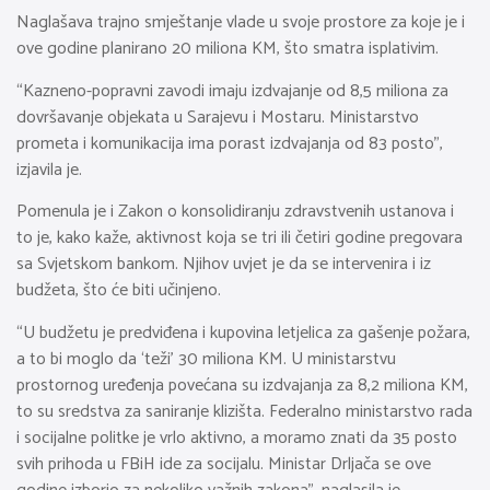
Naglašava trajno smještanje vlade u svoje prostore za koje je i
ove godine planirano 20 miliona KM, što smatra isplativim.
“Kazneno-popravni zavodi imaju izdvajanje od 8,5 miliona za
dovršavanje objekata u Sarajevu i Mostaru. Ministarstvo
prometa i komunikacija ima porast izdvajanja od 83 posto”,
izjavila je.
Pomenula je i Zakon o konsolidiranju zdravstvenih ustanova i
to je, kako kaže, aktivnost koja se tri ili četiri godine pregovara
sa Svjetskom bankom. Njihov uvjet je da se intervenira i iz
budžeta, što će biti učinjeno.
“U budžetu je predviđena i kupovina letjelica za gašenje požara,
a to bi moglo da ‘teži’ 30 miliona KM. U ministarstvu
prostornog uređenja povećana su izdvajanja za 8,2 miliona KM,
to su sredstva za saniranje klizišta. Federalno ministarstvo rada
i socijalne politke je vrlo aktivno, a moramo znati da 35 posto
svih prihoda u FBiH ide za socijalu. Ministar Drljača se ove