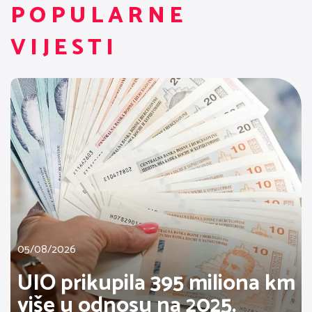
POPULARNE
VIJESTI
05/08/2026
UIO prikupila 395 miliona km
više u odnosu na 2025.