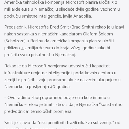
Američka tehnološka kompanija Microsoft planira uložiti 3,2
milijarde eura u Njemačkoj u sljedeće dvije godine, većinom u
području umjetne inteligencije, javlja Anadolija.
Predsjednik Microsofta Bred Smit (Brad Smith) rekao je u izjavi
nakon sastanka s njemačkim kancelarom Olafom Šolcom
(Scholzom) u Berlinu da američka kompanija planira uložiti
približno 3,2 milijarde eura do kraja 2025. godine kako bi
proširila svoju prisutnost u Njemačkoj.
Rekao je da Microsoft namjerava udvostručiti kapacitet
infrastrukture umjetne inteligencije i podatkovnih centara u
zemlji te proširiti svoje programe obuke najvećim ulaganjem u
Njemačkoj u posljednjih 40 godina.
– Ovo radimo zbog ogromnog povjerenja koje imamo u
Njemačku – rekao je Smit, ističući da je Njemačka “konstantno
predvodnica” tehnoloških promjena.
Smit je izjavio da “nisu primili niti tražili nikakvu subvenciju” od