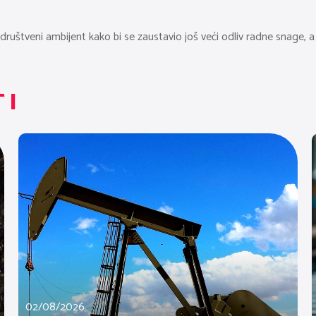
i društveni ambijent kako bi se zaustavio još veći odliv radne snage,
TI
02/08/2026