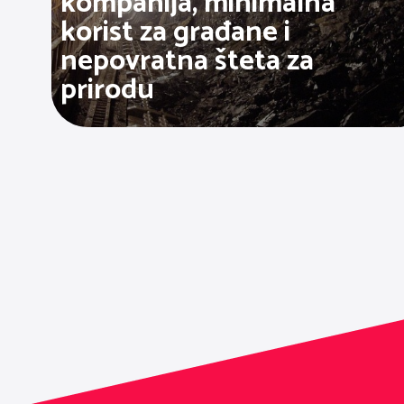
kompanija, minimalna
korist za građane i
nepovratna šteta za
prirodu