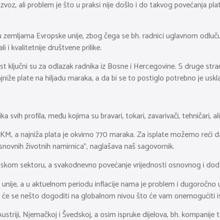
voz, ali problem je što u praksi nije došlo i do takvog povećanja pla
i u zemljama Evropske unije, zbog čega se bh. radnici uglavnom odlučuj
i i kvalitetnije društvene prilike.
t ključni su za odlazak radnika iz Bosne i Hercegovine. S druge stra
e plate na hiljadu maraka, a da bi se to postiglo potrebno je uskladit
ih profila, među kojima su bravari, tokari, zavarivači, tehničari, ali i
M, a najniža plata je okvirno 770 maraka. Za isplate možemo reći da 
snovnih životnih namirnica”, naglašava naš sagovornik.
alskom sektoru, a svakodnevno povećanje vrijednosti osnovnog i do
 unije, a u aktuelnom periodu inflacije nama je problem i dugoročno u
li će se nešto dogoditi na globalnom nivou što će vam onemogućiti i
, Austriji, Njemačkoj i Švedskoj, a osim ispruke dijelova, bh. kompanije