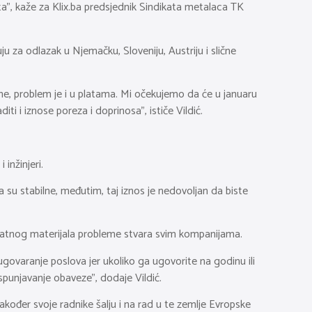
ta”, kaže za Klix.ba predsjednik Sindikata metalaca TK
u za odlazak u Njemačku, Sloveniju, Austriju i slične
ne, problem je i u platama. Mi očekujemo da će u januaru
i i iznose poreza i doprinosa”, ističe Vildić.
 inžinjeri.
su stabilne, međutim, taj iznos je nedovoljan da biste
datnog materijala probleme stvara svim kompanijama.
govaranje poslova jer ukoliko ga ugovorite na godinu ili
spunjavanje obaveze”, dodaje Vildić.
 također svoje radnike šalju i na rad u te zemlje Evropske