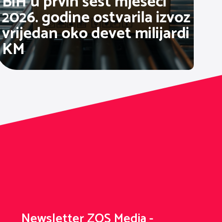
BiH u prvih šest mjeseci
2026. godine ostvarila izvoz
vrijedan oko devet milijardi
KM
Newsletter ZOS Media -