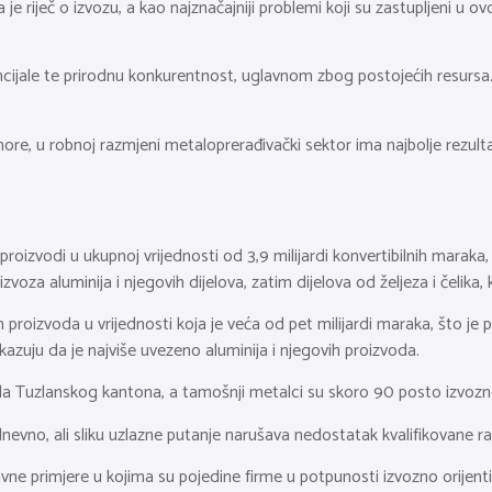
je riječ o izvozu, a kao najznačajniji problemi koji su zastupljeni u o
cijale te prirodnu konkurentnost, uglavnom zbog postojećih resursa. 
, u robnoj razmjeni metaloprerađivački sektor ima najbolje rezulta
oizvodi u ukupnoj vrijednosti od 3,9 milijardi konvertibilnih maraka, 
oza aluminija i njegovih dijelova, zatim dijelova od željeza i čelika, k
proizvoda u vrijednosti koja je veća od pet milijardi maraka, što je
zuju da je najviše uvezeno aluminija i njegovih proizvoda.
a Tuzlanskog kantona, a tamošnji metalci su skoro 90 posto izvozno 
vno, ali sliku uzlazne putanje narušava nedostatak kvalifikovane ra
e primjere u kojima su pojedine firme u potpunosti izvozno orijentisa