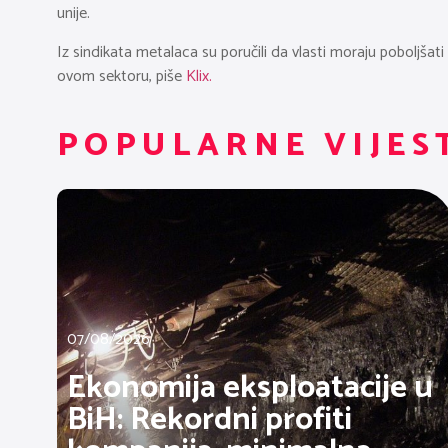
unije.
Iz sindikata metalaca su poručili da vlasti moraju poboljšat
ovom sektoru, piše
Klix.
POPULARNE VIJES
07/08/2026
Ekonomija eksploatacije u
BiH: Rekordni profiti