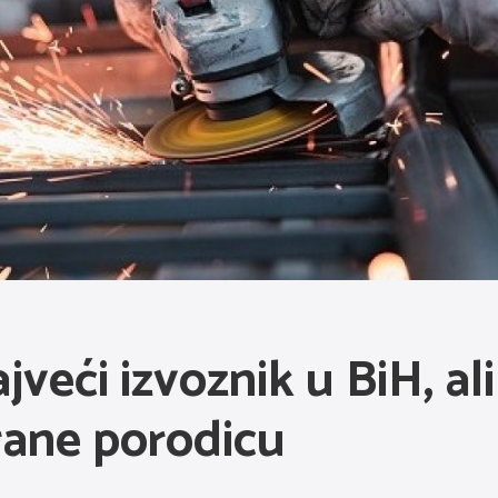
jveći izvoznik u BiH, al
rane porodicu