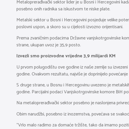
Metaloprerađivački sektor lider je u Bosni i Hercegovini kada 
posebno onih radnika sa iskustvom te niske plate.
Metalski sektor u Bosni i Hercegovini posjeduje velike poten
poslovni uspon, a skoro su u cijelosti izvozno orijentisani.
Prema zvaničnim podacima Državne vanjskotrgovinske komore
strane, ukupan uvoz je 35,9 posto.
Izvezli smo proizvodne vrijedne 3,9 milijardi KM
U prvom polugodištu ove godine iz naše zemlje su izvezeni pr
godine. Ovakvom rezultatu, najviše je doprinijelo povećanje izv
S druge strane, u Bosnu i Hercegovinu uvezeno je metalskih 
godine. Parcijalni podaci Vanjskotrgovinske komore BiH poka
Na metaloprerađivački sektor posebno je naslonjena privred
Obim narudžbi, posebno iz inozemstva, povećava se svakodne
“Vrlo malo radimo za domaće tržište, tako da imamo pozitivn