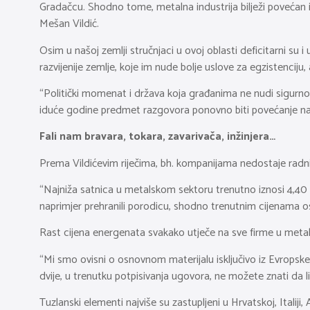
Gradačcu. Shodno tome, metalna industrija bilježi povećan iz
Mešan Vildić.
Osim u našoj zemlji stručnjaci u ovoj oblasti deficitarni su 
razvijenije zemlje, koje im nude bolje uslove za egzistenciju, al
“Politički momenat i država koja građanima ne nudi sigurnos
iduće godine predmet razgovora ponovno biti povećanje najniž
Fali nam bravara, tokara, zavarivača, inžinjera…
Prema Vildićevim riječima, bh. kompanijama nedostaje radnika sv
“Najniža satnica u metalskom sektoru trenutno iznosi 4,40 K
naprimjer prehranili porodicu, shodno trenutnim cijenama o
Rast cijena energenata svakako utječe na sve firme u met
“Mi smo ovisni o osnovnom materijalu isključivo iz Evropske
dvije, u trenutku potpisivanja ugovora, ne možete znati da 
Tuzlanski elementi najviše su zastupljeni u Hrvatskoj, Italiji