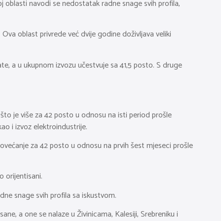
voj oblasti navodi se nedostatak radne snage svih profila,
Ova oblast privrede već dvije godine doživljava veliki
te, a u ukupnom izvozu učestvuje sa 41,5 posto. S druge
što je više za 42 posto u odnosu na isti period prošle
ao i izvoz elektroindustrije.
 povećanje za 42 posto u odnosu na prvih šest mjeseci prošle
orijentisani.
dne snage svih profila sa iskustvom.
ne, a one se nalaze u Živinicama, Kalesiji, Srebreniku i