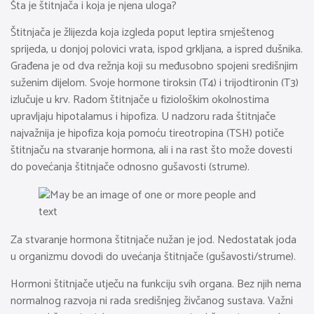
Šta je štitnjača i koja je njena uloga?
Štitnjača je žlijezda koja izgleda poput leptira smještenog
sprijeda, u donjoj polovici vrata, ispod grkljana, a ispred dušnika.
Građena je od dva režnja koji su međusobno spojeni središnjim
suženim dijelom. Svoje hormone tiroksin (T4) i trijodtironin (T3)
izlučuje u krv. Radom štitnjače u fiziološkim okolnostima
upravljaju hipotalamus i hipofiza. U nadzoru rada štitnjače
najvažnija je hipofiza koja pomoću tireotropina (TSH) potiče
štitnjaču na stvaranje hormona, ali i na rast što može dovesti
do povećanja štitnjače odnosno gušavosti (strume).
Za stvaranje hormona štitnjače nužan je jod. Nedostatak joda
u organizmu dovodi do uvećanja štitnjače (gušavosti/strume).
Hormoni štitnjače utječu na funkciju svih organa. Bez njih nema
normalnog razvoja ni rada središnjeg živčanog sustava. Važni