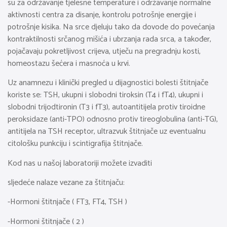
su za održavanje tjelesne temperature i održavanje normalne
aktivnosti centra za disanje, kontrolu potrošnje energije i
potrošnje kisika. Na srce djeluju tako da dovode do povećanja
kontraktilnosti srčanog mišića i ubrzanja rada srca, a također,
pojačavaju pokretljivost crijeva, utječu na pregradnju kosti,
homeostazu šećera i masnoća u krvi.
Uz anamnezu i klinički pregled u dijagnostici bolesti štitnjače
koriste se: TSH, ukupni i slobodni tiroksin (T4 i fT4), ukupni i
slobodni trijodtironin (T3 i fT3), autoantitijela protiv tiroidne
peroksidaze (anti-TPO) odnosno protiv tireoglobulina (anti-TG),
antitijela na TSH receptor, ultrazvuk štitnjače uz eventualnu
citološku punkciju i scintigrafija štitnjače.
Kod nas u našoj laboratoriji možete izvaditi
sljedeće nalaze vezane za štitnjaču:
-Hormoni štitnjače ( FT3, FT4, TSH )
-Hormoni štitnjače ( 2 )