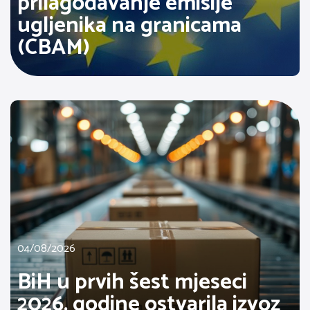
prilagođavanje emisije
ugljenika na granicama
(CBAM)
04/08/2026
BiH u prvih šest mjeseci
2026. godine ostvarila izvoz