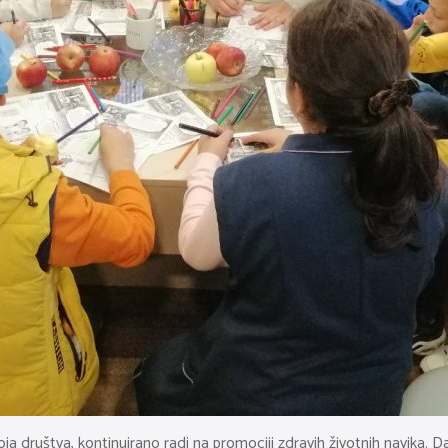
oja društva, kontinuirano radi na promociji zdravih životnih navika.