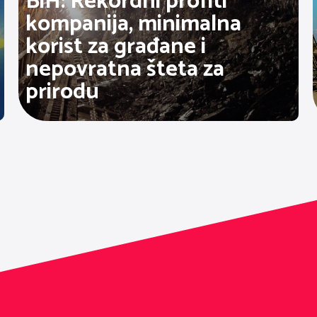
BiH: Rekordni profiti
kompanija, minimalna
korist za građane i
nepovratna šteta za
prirodu