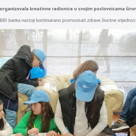
anizovala kreativne radionice u svojim poslovnicama širom B
BBI banka nastoji kontinuirano promovisati zdrave životne vrijednosti