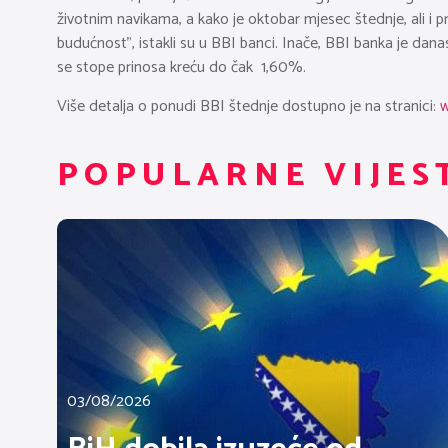
životnim navikama, a kako je oktobar mjesec štednje, ali i pr
budućnost”, istakli su u BBI banci. Inače, BBI banka je dan
se stope prinosa kreću do čak 1,60%.
Više detalja o ponudi BBI štednje dostupno je na stranici:
w
POPULARNE VIJES
03/08/2026