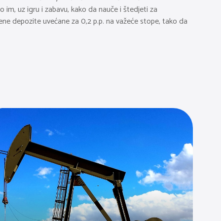
 im, uz igru i zabavu, kako da nauče i štedjeti za
čene depozite uvećane za 0,2 p.p. na važeće stope, tako da