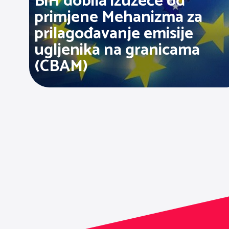
BiH dobila izuzeće od
primjene Mehanizma za
prilagođavanje emisije
ugljenika na granicama
(CBAM)