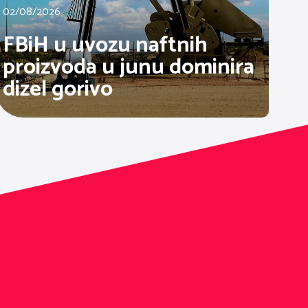
02/08/2026
FBiH u uvozu naftnih
proizvoda u junu dominira
dizel gorivo