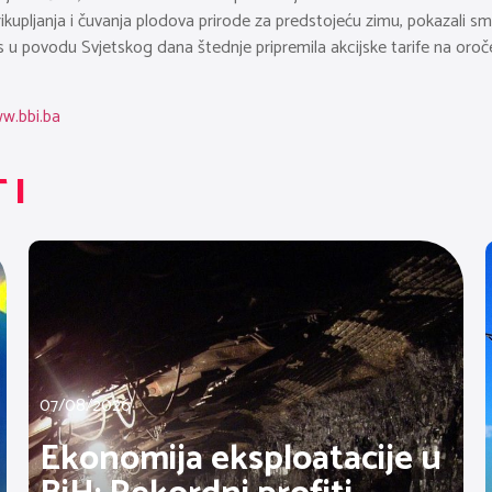
ikupljanja i čuvanja plodova prirode za predstojeću zimu, pokazali smo
as u povodu Svjetskog dana štednje pripremila akcijske tarife na oro
w.bbi.ba
TI
07/08/2026
Ekonomija eksploatacije u