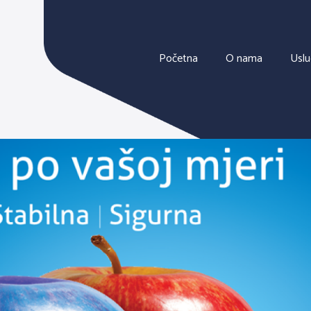
Početna
O nama
Usl