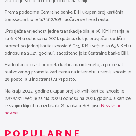
više nego što je to bilo godinu dana ranije.
Prema podacima Centralne banke BiH ukupan broj kartičnih
transkacija bio je 143.812.765 i uočava se trend rasta.
„Prosječna vrijednost jedne transkacije bila je 98 KM i manja je
za 6 KM u odnosu na 2021. godinu, dok je prosječan godišnji
promet po jednoj kartici iznosio 6.045 KM i veći je za 656 KM u
odnosu na 2021. godinu“, saopšteno je iz Centralne banke BiH.
Evidentan je i rast prometa kartica na internetu, a procenat
realizovanog prometa karticama na internetu u zemlji iznosio je
29 posto, a u inostranstvu 71 posto.
Na kraju 2022. godine ukupan broj aktivnih kartica iznosio je
2.333.131 i veći je za 114.202 u odnosu na 2021. godinu, a kartice
je svojim klijentima izdavala 21 banka u BiH, pišu
Nezavisne
novine.
POPULARNE