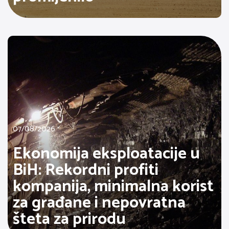
07/08/2026
Ekonomija eksploatacije u
BiH: Rekordni profiti
kompanija, minimalna korist
za građane i nepovratna
šteta za prirodu