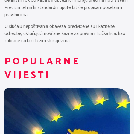
definisan rok do kada svi obveznici moraju preći na novi sistem.
Precizni tehnički standardi i upute bit će propisani posebnim
pravilnicima.
U slučaju nepoštivanja obaveza, predviđene su i kaznene
odredbe, uključujući novčane kazne za pravna i fizička lica, kao i
zabrane rada u težim slučajevima.
POPULARNE
VIJESTI