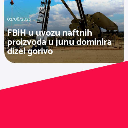
02/08/2026
FBiH u uvozu naftnih
proizvoda u junu dominira
dizel gorivo