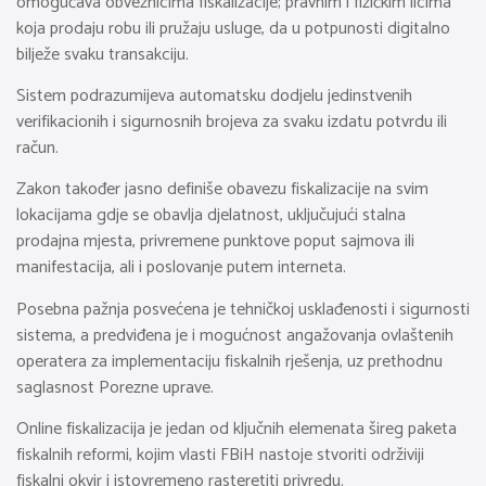
omogućava obveznicima fiskalizacije; pravnim i fizičkim licima
koja prodaju robu ili pružaju usluge, da u potpunosti digitalno
bilježe svaku transakciju.
Sistem podrazumijeva automatsku dodjelu jedinstvenih
verifikacionih i sigurnosnih brojeva za svaku izdatu potvrdu ili
račun.
Zakon također jasno definiše obavezu fiskalizacije na svim
lokacijama gdje se obavlja djelatnost, uključujući stalna
prodajna mjesta, privremene punktove poput sajmova ili
manifestacija, ali i poslovanje putem interneta.
Posebna pažnja posvećena je tehničkoj usklađenosti i sigurnosti
sistema, a predviđena je i mogućnost angažovanja ovlaštenih
operatera za implementaciju fiskalnih rješenja, uz prethodnu
saglasnost Porezne uprave.
Online fiskalizacija je jedan od ključnih elemenata šireg paketa
fiskalnih reformi, kojim vlasti FBiH nastoje stvoriti održiviji
fiskalni okvir i istovremeno rasteretiti privredu.