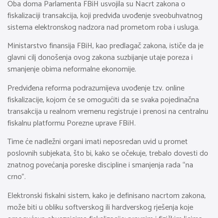
Oba doma Parlamenta FBiH usvojila su Nacrt zakona o
fiskalizaciji transakcija, koji predviđa uvođenje sveobuhvatnog
sistema elektronskog nadzora nad prometom roba i usluga.
Ministarstvo finansija FBiH, kao predlagač zakona, ističe da je
glavni cilj donošenja ovog zakona suzbijanje utaje poreza i
smanjenje obima neformalne ekonomije.
Predviđena reforma podrazumijeva uvođenje tzv. online
fiskalizacije, kojom će se omogućiti da se svaka pojedinačna
transakcija u realnom vremenu registruje i prenosi na centralnu
fiskalnu platformu Porezne uprave FBiH.
Time će nadležni organi imati neposredan uvid u promet
poslovnih subjekata, što bi, kako se očekuje, trebalo dovesti do
znatnog povećanja poreske discipline i smanjenja rada “na
crno”.
Elektronski fiskalni sistem, kako je definisano nacrtom zakona,
može biti u obliku softverskog ili hardverskog rješenja koje