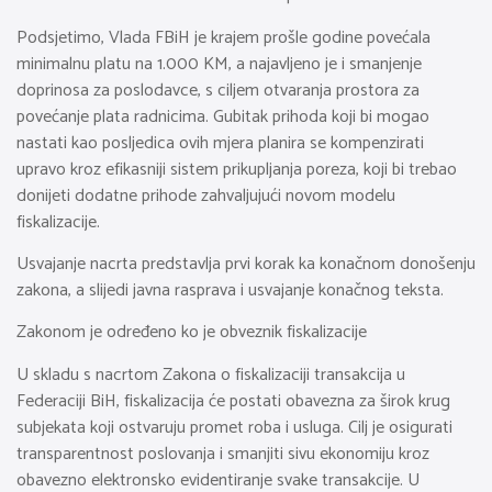
Podsjetimo, Vlada FBiH je krajem prošle godine povećala
minimalnu platu na 1.000 KM, a najavljeno je i smanjenje
doprinosa za poslodavce, s ciljem otvaranja prostora za
povećanje plata radnicima. Gubitak prihoda koji bi mogao
nastati kao posljedica ovih mjera planira se kompenzirati
upravo kroz efikasniji sistem prikupljanja poreza, koji bi trebao
donijeti dodatne prihode zahvaljujući novom modelu
fiskalizacije.
Usvajanje nacrta predstavlja prvi korak ka konačnom donošenju
zakona, a slijedi javna rasprava i usvajanje konačnog teksta.
Zakonom je određeno ko je obveznik fiskalizacije
U skladu s nacrtom Zakona o fiskalizaciji transakcija u
Federaciji BiH, fiskalizacija će postati obavezna za širok krug
subjekata koji ostvaruju promet roba i usluga. Cilj je osigurati
transparentnost poslovanja i smanjiti sivu ekonomiju kroz
obavezno elektronsko evidentiranje svake transakcije. U