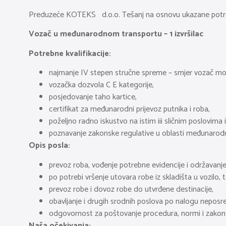
Preduzeće KOTEKS d.o.o. Tešanj na osnovu ukazane potrebe
Vozač u međunarodnom transportu – 1 izvršilac
Potrebne kvalifikacije:
najmanje IV stepen stručne spreme – smjer vozač mo
vozačka dozvola C E kategorije,
posjedovanje taho kartice,
certifikat za međunarodni prijevoz putnika i roba,
poželjno radno iskustvo na istim iii sličnim poslovima i
poznavanje zakonske regulative u oblasti međunaro
Opis posla:
prevoz roba, vođenje potrebne evidencije i održavanje
po potrebi vršenje utovara robe iz skladišta u vozilo
prevoz robe i dovoz robe do utvrđene destinacije,
obavljanje i drugih srodnih poslova po nalogu nepos
odgovornost za poštovanje procedura, normi i zakons
Naša očekivanja: