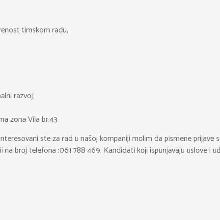
erenost timskom radu,
nalni razvoj
vna zona Vila br.43
zainteresovani ste za rad u našoj kompaniji molim da pismene prijave
ii na broj telefona :061 788 469. Kandidati koji ispunjavaju uslov