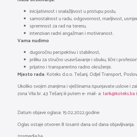
inicijativnost i snalažljivost u pristupu poslu,
samostalnost u radu, odgovornost, marljivost, usmj
spremnost za rad na terenu,
intenzivan radni angažman i motiviranost.
Vama nudimo
dugoročnu perspektivu i stabilnost,
priliku za stručno usavršavanje i obuku, lični i profesio
prijatno i transparentno radno okruženje.
Mjesto rada
: Koteks d.o.o. Tešanj, Odjel Transport, Poslo
Ukoliko svojim znanjima i vještinama ispunjavate uslove i 
zona Vila br. 43 Tešanj iii putem e- mail- a:
tarik@koteks.ba
i
Datum objave oglasa: 15.02.2022.godine
Oglas ostaje otvoren 8 (osam) dana od dana objavljivanja.
zosmedia.ba