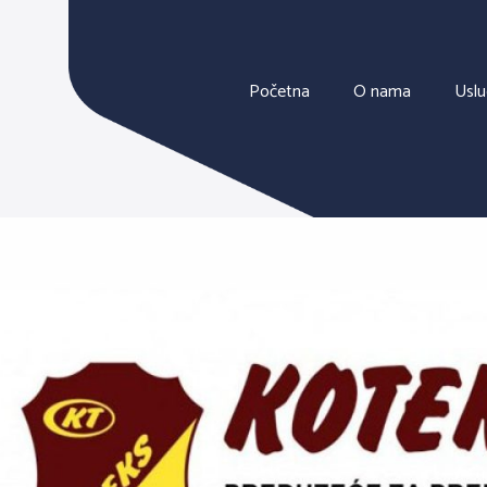
Početna
O nama
Usl