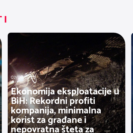
TI
07/08/2026
Ekonomija eksploatacije u
BiH: Rekordni profiti
kompanija, minimalna
korist za građane i
nepovratna šteta za