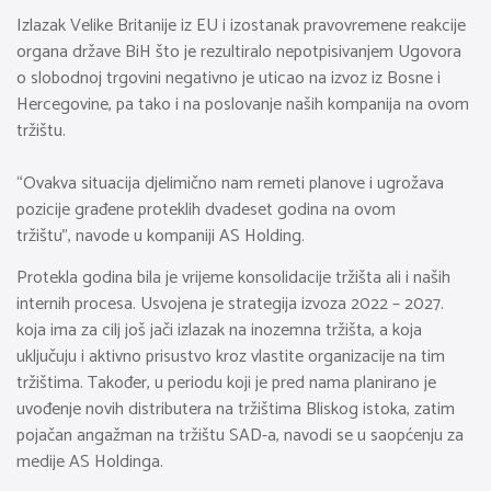
Izlazak Velike Britanije iz EU i izostanak pravovremene reakcije
organa države BiH što je rezultiralo nepotpisivanjem Ugovora
o slobodnoj trgovini negativno je uticao na izvoz iz Bosne i
Hercegovine, pa tako i na poslovanje naših kompanija na ovom
tržištu.
“Ovakva situacija djelimično nam remeti planove i ugrožava
pozicije građene proteklih dvadeset godina na ovom
tržištu”, navode u kompaniji AS Holding.
Protekla godina bila je vrijeme konsolidacije tržišta ali i naših
internih procesa. Usvojena je strategija izvoza 2022 – 2027.
koja ima za cilj još jači izlazak na inozemna tržišta, a koja
uključuju i aktivno prisustvo kroz vlastite organizacije na tim
tržištima. Također, u periodu koji je pred nama planirano je
uvođenje novih distributera na tržištima Bliskog istoka, zatim
pojačan angažman na tržištu SAD-a, navodi se u saopćenju za
medije AS Holdinga.