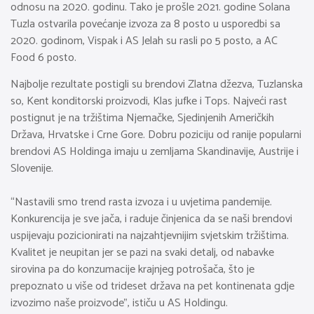
odnosu na 2020. godinu. Tako je prošle 2021. godine Solana
Tuzla ostvarila povećanje izvoza za 8 posto u usporedbi sa
2020. godinom, Vispak i AS Jelah su rasli po 5 posto, a AC
Food 6 posto.
Najbolje rezultate postigli su brendovi Zlatna džezva, Tuzlanska
so, Kent konditorski proizvodi, Klas jufke i Tops. Najveći rast
postignut je na tržištima Njemačke, Sjedinjenih Američkih
Država, Hrvatske i Crne Gore. Dobru poziciju od ranije popularni
brendovi AS Holdinga imaju u zemljama Skandinavije, Austrije i
Slovenije.
“Nastavili smo trend rasta izvoza i u uvjetima pandemije.
Konkurencija je sve jača, i raduje činjenica da se naši brendovi
uspijevaju pozicionirati na najzahtjevnijim svjetskim tržištima.
Kvalitet je neupitan jer se pazi na svaki detalj, od nabavke
sirovina pa do konzumacije krajnjeg potrošača, što je
prepoznato u više od trideset država na pet kontinenata gdje
izvozimo naše proizvode”, ističu u AS Holdingu.