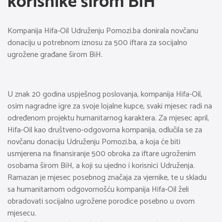
korisnike širom BiH
Kompanija Hifa-Oil Udruženju Pomozi.ba donirala novčanu
donaciju u potrebnom iznosu za 500 iftara za socijalno
ugrožene građane širom BiH.
U znak 20 godina uspješnog poslovanja, kompanija Hifa-Oil,
osim nagradne igre za svoje lojalne kupce, svaki mjesec radi na
određenom projektu humanitarnog karaktera. Za mjesec april,
Hifa-Oil kao društveno-odgovorna kompanija, odlučila se za
novčanu donaciju Udruženju Pomozi.ba, a koja će biti
usmjerena na finansiranje 500 obroka za iftare ugroženim
osobama širom BiH, a koji su ujedno i korisnici Udruženja.
Ramazan je mjesec posebnog značaja za vjernike, te u skladu
sa humanitarnom odgovornošću kompanija Hifa-Oil želi
obradovati socijalno ugrožene porodice posebno u ovom
mjesecu.